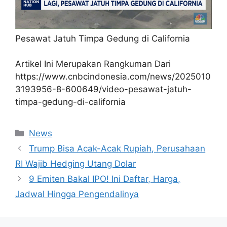
Pesawat Jatuh Timpa Gedung di California
Artikel Ini Merupakan Rangkuman Dari
https://www.cnbcindonesia.com/news/2025010
3193956-8-600649/video-pesawat-jatuh-
timpa-gedung-di-california
Kategori
News
Trump Bisa Acak-Acak Rupiah, Perusahaan
RI Wajib Hedging Utang Dolar
9 Emiten Bakal IPO! Ini Daftar, Harga,
Jadwal Hingga Pengendalinya