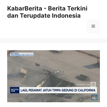
Langsung
KabarBerita - Berita Terkini
ke
dan Terupdate Indonesia
isi
Menu