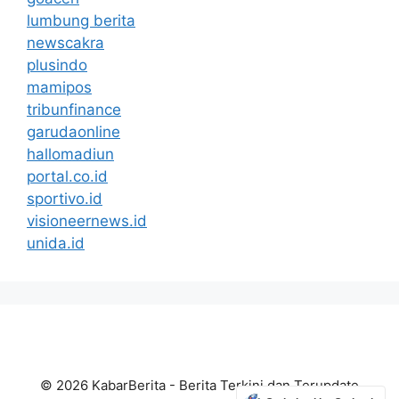
lumbung berita
newscakra
plusindo
mamipos
tribunfinance
garudaonline
hallomadiun
portal.co.id
sportivo.id
visioneernews.id
unida.id
© 2026 KabarBerita - Berita Terkini dan Terupdate