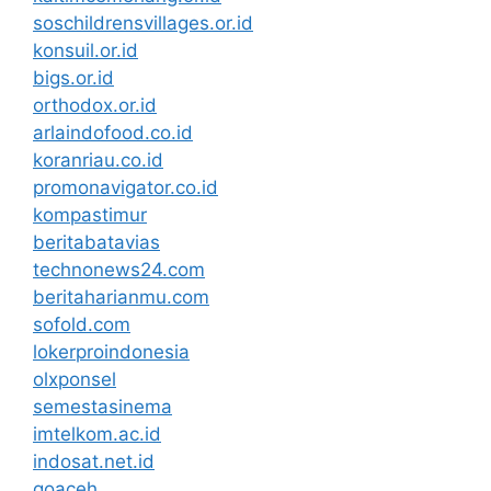
soschildrensvillages.or.id
konsuil.or.id
bigs.or.id
orthodox.or.id
arlaindofood.co.id
koranriau.co.id
promonavigator.co.id
kompastimur
beritabatavias
technonews24.com
beritaharianmu.com
sofold.com
lokerproindonesia
olxponsel
semestasinema
imtelkom.ac.id
indosat.net.id
goaceh