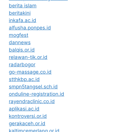
berita islam
beritakini
inkafa.ac.id
alfusha.ponpes.id
mogfest
dannews
balqis.or.id
relawan-tik.or.id
radarbogor
go-massage.co.id
stthkbp.ac.id
smpn5tangsel.sch.id
onduline-registration.id
rayendraclinic.co.id
aplikasi.ac.id
kontroversi.or.id
gerakaceh.or.id
kaltimcemerlang.or.id