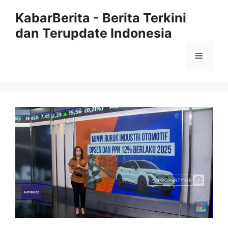
Langsung
KabarBerita - Berita Terkini
ke
dan Terupdate Indonesia
isi
Menu