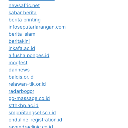
newsafric.net
kabar berita
berita printing
infoseputarlarangan.com
berita islam
beritakini
inkafa.ac.id
alfusha.ponpes.id
mogfest
dannews
balqis.or.id
relawan-tik.or.id
radarbogor
go-massage.co.id
stthkbp.ac.id
smpn5tangsel.sch.id
onduline-registration.id
rayendraclinic.co.id