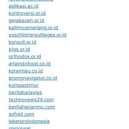
aplikasi.ac.id
kontroversi.or.id
gerakaceh.or.id
kaltimcemerlang.or.id
soschildrensvillages.or.id
konsuil.or.id
bigs.or.id
orthodox.or.id
arlaindofood.co.id
koranriau.co.id
promonavigator.co.id
kompastimur
beritabatavias
technonews24.com
beritaharianmu.com
sofold.com
lokerproindonesia
olxponsel