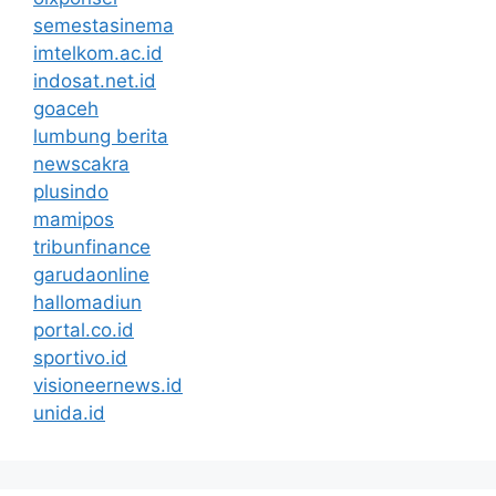
semestasinema
imtelkom.ac.id
indosat.net.id
goaceh
lumbung berita
newscakra
plusindo
mamipos
tribunfinance
garudaonline
hallomadiun
portal.co.id
sportivo.id
visioneernews.id
unida.id