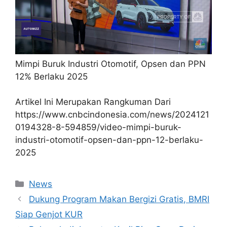
Mimpi Buruk Industri Otomotif, Opsen dan PPN
12% Berlaku 2025
Artikel Ini Merupakan Rangkuman Dari
https://www.cnbcindonesia.com/news/2024121
0194328-8-594859/video-mimpi-buruk-
industri-otomotif-opsen-dan-ppn-12-berlaku-
2025
Kategori
News
Dukung Program Makan Bergizi Gratis, BMRI
Siap Genjot KUR