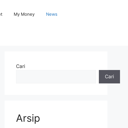
et
My Money
News
Cari
Cari
Arsip