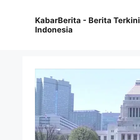
Langsung
ke
KabarBerita - Berita Terki
isi
Indonesia