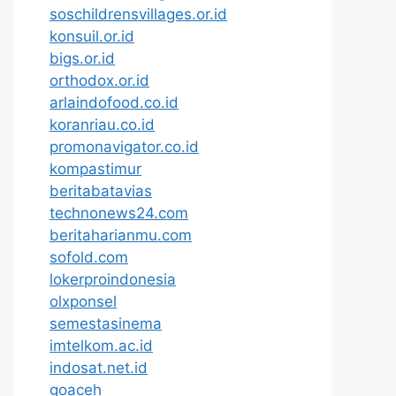
soschildrensvillages.or.id
konsuil.or.id
bigs.or.id
orthodox.or.id
arlaindofood.co.id
koranriau.co.id
promonavigator.co.id
kompastimur
beritabatavias
technonews24.com
beritaharianmu.com
sofold.com
lokerproindonesia
olxponsel
semestasinema
imtelkom.ac.id
indosat.net.id
goaceh