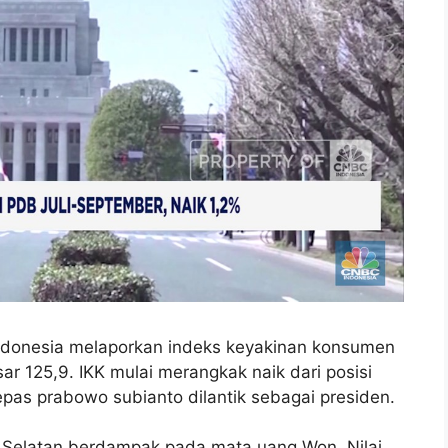
ndonesia melaporkan indeks keyakinan konsumen
r 125,9. IKK mulai merangkak naik dari posisi
epas prabowo subianto dilantik sebagai presiden.
ea Selatan berdampak pada mata uang Won. Nilai