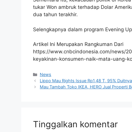
tukar Won ambruk terhadap Dolar Amerik
dua tahun terakhir.
Selengkapnya dalam program Evening Up 
Artikel Ini Merupakan Rangkuman Dari
https://www.cnbcindonesia.com/news/2
keyakinan-konsumen-naik–mata-uang-kor
Kategori
News
Lippo Mau Rights Issue Rp1,48 T, 95% Duitny
Mau Tambah Toko IKEA, HERO Jual Properti B
Tinggalkan komentar