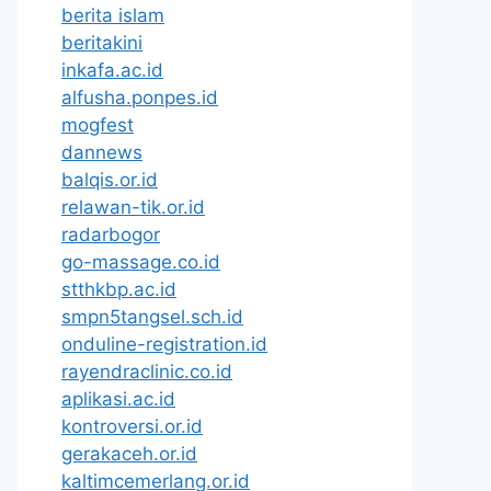
berita islam
beritakini
inkafa.ac.id
alfusha.ponpes.id
mogfest
dannews
balqis.or.id
relawan-tik.or.id
radarbogor
go-massage.co.id
stthkbp.ac.id
smpn5tangsel.sch.id
onduline-registration.id
rayendraclinic.co.id
aplikasi.ac.id
kontroversi.or.id
gerakaceh.or.id
kaltimcemerlang.or.id