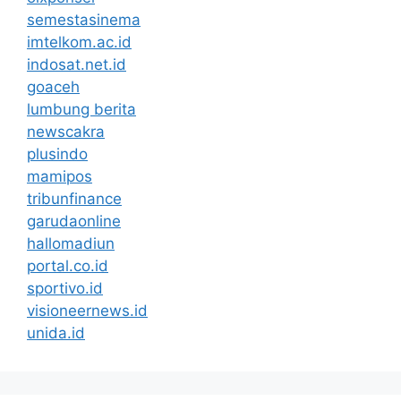
semestasinema
imtelkom.ac.id
indosat.net.id
goaceh
lumbung berita
newscakra
plusindo
mamipos
tribunfinance
garudaonline
hallomadiun
portal.co.id
sportivo.id
visioneernews.id
unida.id