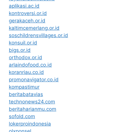
aplikasi.ac.id
kontroversi.or.id
gerakaceh.or.id
kaltimcemerlang.or.id
soschildrensvillages.or.id
konsuil.or.id
bigs.or.id
orthodox.or.id
arlaindofood.co.id
koranriau.co.id
promonavigator.co.id
kompastimur
beritabatavias
technonews24.com
beritaharianmu.com
sofold.com
lokerproindonesia
olxponsel