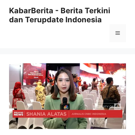
Langsung
KabarBerita - Berita Terkini
ke
dan Terupdate Indonesia
isi
Menu