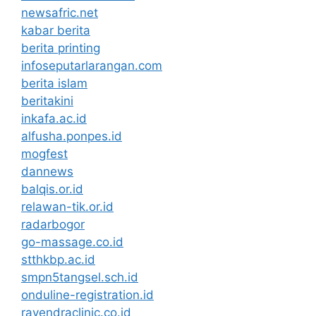
newsafric.net
kabar berita
berita printing
infoseputarlarangan.com
berita islam
beritakini
inkafa.ac.id
alfusha.ponpes.id
mogfest
dannews
balqis.or.id
relawan-tik.or.id
radarbogor
go-massage.co.id
stthkbp.ac.id
smpn5tangsel.sch.id
onduline-registration.id
rayendraclinic.co.id