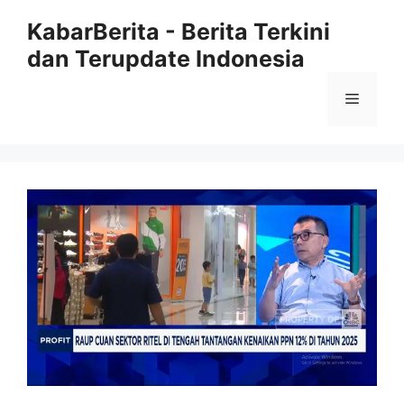
Langsung
KabarBerita - Berita Terkini
ke
dan Terupdate Indonesia
isi
Menu