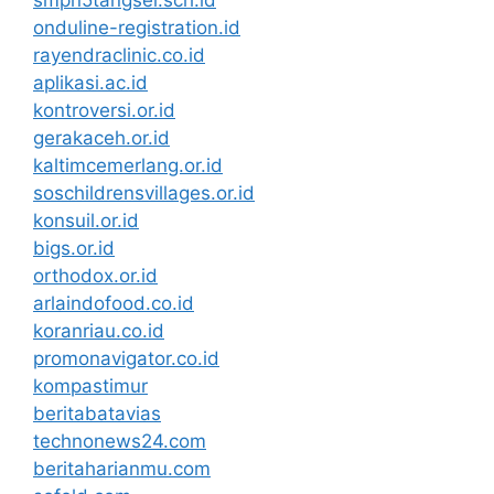
onduline-registration.id
rayendraclinic.co.id
aplikasi.ac.id
kontroversi.or.id
gerakaceh.or.id
kaltimcemerlang.or.id
soschildrensvillages.or.id
konsuil.or.id
bigs.or.id
orthodox.or.id
arlaindofood.co.id
koranriau.co.id
promonavigator.co.id
kompastimur
beritabatavias
technonews24.com
beritaharianmu.com