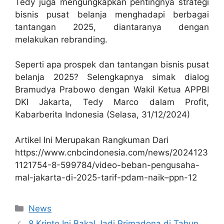
Tedy juga mengungkapkan pentingnya strategi
bisnis pusat belanja menghadapi berbagai
tantangan 2025, diantaranya dengan
melakukan rebranding.
Seperti apa prospek dan tantangan bisnis pusat
belanja 2025?
Selengkapnya simak dialog
Bramudya Prabowo dengan Wakil Ketua APPBI
DKI Jakarta, Tedy Marco dalam Profit,
Kabarberita Indonesia (Selasa, 31/12/2024)
Artikel Ini Merupakan Rangkuman Dari
https://www.cnbcindonesia.com/news/2024123
1121754-8-599784/video-beban-pengusaha-
mal-jakarta-di-2025-tarif-pdam-naik–ppn-12
Kategori
News
8 Kripto Ini Bakal Jadi Primadona di Tahun