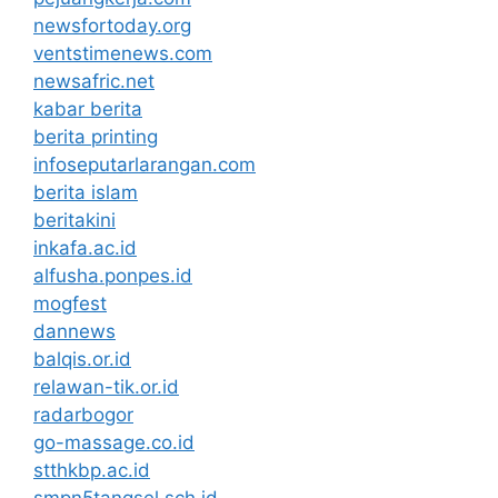
newsfortoday.org
ventstimenews.com
newsafric.net
kabar berita
berita printing
infoseputarlarangan.com
berita islam
beritakini
inkafa.ac.id
alfusha.ponpes.id
mogfest
dannews
balqis.or.id
relawan-tik.or.id
radarbogor
go-massage.co.id
stthkbp.ac.id
smpn5tangsel.sch.id