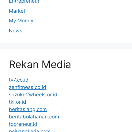
Entrepreneur
Market
My Money
News
Rekan Media
tv7.co.id
zenfitness.co.id
suzuki-2wheels.or.id
tki.or.id
beritasiang.com
beritabolaharian.com
topreneur.id
pejuangkerja.com