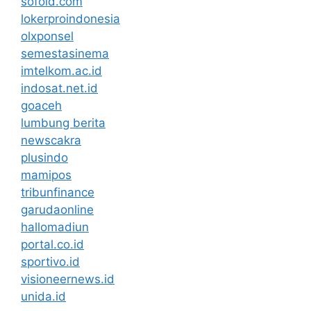
sofold.com
lokerproindonesia
olxponsel
semestasinema
imtelkom.ac.id
indosat.net.id
goaceh
lumbung berita
newscakra
plusindo
mamipos
tribunfinance
garudaonline
hallomadiun
portal.co.id
sportivo.id
visioneernews.id
unida.id