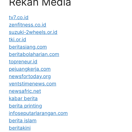
Rekan Media
tv7.co.id
zenfitness.co.id
suzuki-2wheels.or.id
tki.or.id
beritasiang.com
beritabolaharian.com
topreneur.id
pejuangkerja.com
newsfortoday.org
ventstimenews.com
newsafric.net
kabar berita
berita printing
infoseputarlarangan.com
berita islam
beritakini