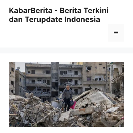
Langsung
KabarBerita - Berita Terkini
ke
dan Terupdate Indonesia
isi
Menu