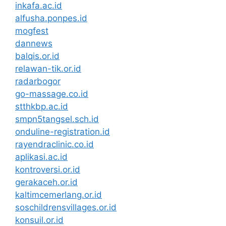
inkafa.ac.id
alfusha.ponpes.id
mogfest
dannews
balqis.or.id
relawan-tik.or.id
radarbogor
go-massage.co.id
stthkbp.ac.id
smpn5tangsel.sch.id
onduline-registration.id
rayendraclinic.co.id
aplikasi.ac.id
kontroversi.or.id
gerakaceh.or.id
kaltimcemerlang.or.id
soschildrensvillages.or.id
konsuil.or.id