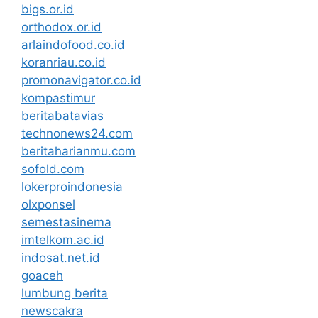
bigs.or.id
orthodox.or.id
arlaindofood.co.id
koranriau.co.id
promonavigator.co.id
kompastimur
beritabatavias
technonews24.com
beritaharianmu.com
sofold.com
lokerproindonesia
olxponsel
semestasinema
imtelkom.ac.id
indosat.net.id
goaceh
lumbung berita
newscakra