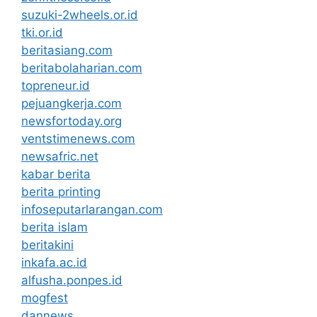
suzuki-2wheels.or.id
tki.or.id
beritasiang.com
beritabolaharian.com
topreneur.id
pejuangkerja.com
newsfortoday.org
ventstimenews.com
newsafric.net
kabar berita
berita printing
infoseputarlarangan.com
berita islam
beritakini
inkafa.ac.id
alfusha.ponpes.id
mogfest
dannews