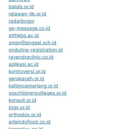
balqis.or.id
relawan-tik.or.id
radarbogor
go-massage.co.id
stthkbp.ac.id
smpn5tangsel.sch.id
onduline-registration.id
rayendraclinic.co.id
aplikasi.ac.id
kontroversi.or.id
gerakaceh.or.id
kaltimcemerlang.or.id
soschildrensvillages.or.id
konsuil.or.id
bigs.or.id
orthodox.or.id
arlaindofood.co.id
koranriau.co.id