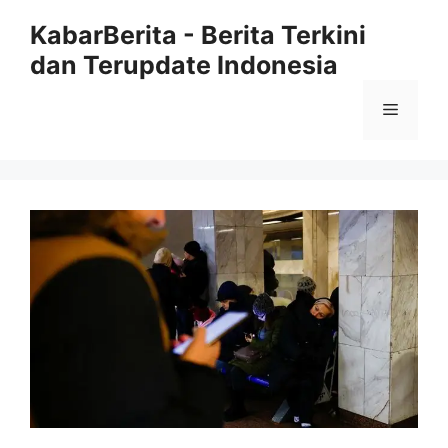
Langsung
KabarBerita - Berita Terkini
ke
dan Terupdate Indonesia
isi
Menu