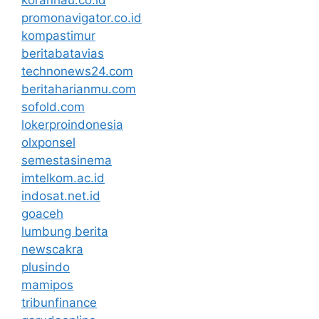
promonavigator.co.id
kompastimur
beritabatavias
technonews24.com
beritaharianmu.com
sofold.com
lokerproindonesia
olxponsel
semestasinema
imtelkom.ac.id
indosat.net.id
goaceh
lumbung berita
newscakra
plusindo
mamipos
tribunfinance