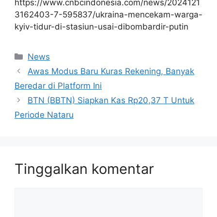
https://www.cnbcindonesia.com/news/2024121
3162403-7-595837/ukraina-mencekam-warga-
kyiv-tidur-di-stasiun-usai-dibombardir-putin
Kategori
News
Awas Modus Baru Kuras Rekening, Banyak
Beredar di Platform Ini
BTN (BBTN) Siapkan Kas Rp20,37 T Untuk
Periode Nataru
Tinggalkan komentar
Komentar