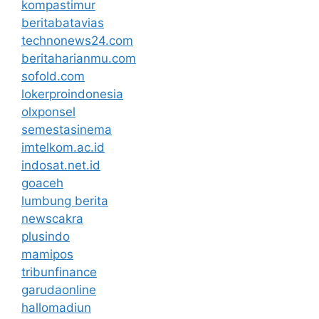
kompastimur
beritabatavias
technonews24.com
beritaharianmu.com
sofold.com
lokerproindonesia
olxponsel
semestasinema
imtelkom.ac.id
indosat.net.id
goaceh
lumbung berita
newscakra
plusindo
mamipos
tribunfinance
garudaonline
hallomadiun