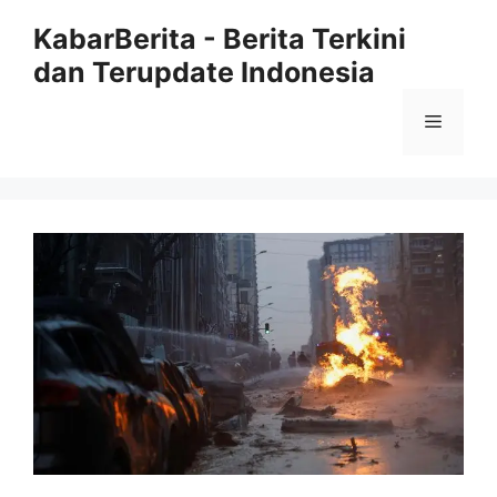
Langsung
KabarBerita - Berita Terkini
ke
dan Terupdate Indonesia
isi
Menu