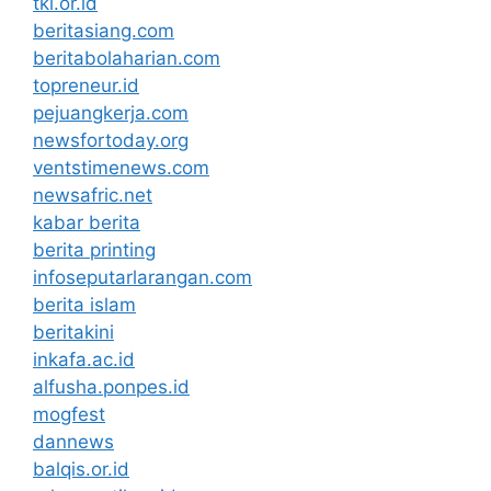
tki.or.id
beritasiang.com
beritabolaharian.com
topreneur.id
pejuangkerja.com
newsfortoday.org
ventstimenews.com
newsafric.net
kabar berita
berita printing
infoseputarlarangan.com
berita islam
beritakini
inkafa.ac.id
alfusha.ponpes.id
mogfest
dannews
balqis.or.id