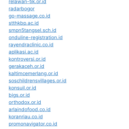
relawan-tik.or.id
radarbogor
go-massage.co.id
stthkbp.ac.id
smpn5tangsel.sch.id
onduline-registration.id
rayendraclinic.co.id
aplikasi.ac.id
kontroversi.or.id
gerakaceh.or.id
kaltimcemerlang.or.id
soschildrensvillages.or.id
konsuil.or.id
bigs.or.id
orthodox.or.id
arlaindofood.co.id
koranriau.co.id
promonavigator.co.id