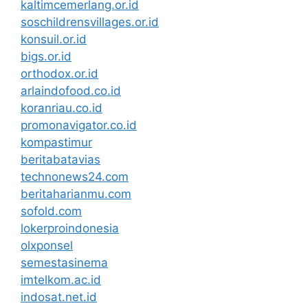
kaltimcemerlang.or.id
soschildrensvillages.or.id
konsuil.or.id
bigs.or.id
orthodox.or.id
arlaindofood.co.id
koranriau.co.id
promonavigator.co.id
kompastimur
beritabatavias
technonews24.com
beritaharianmu.com
sofold.com
lokerproindonesia
olxponsel
semestasinema
imtelkom.ac.id
indosat.net.id