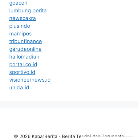
goaceh
lumbung berita
newscakra
plusindo
mamipos
tribunfinance
garudaonline
hallomadiun
portal.co.id
sportivo.id
visioneernews.id
unida.id
© 2026 KabarBerita - Berita Terkini dan Terupdate