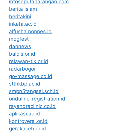
infoseputarlarangan.com
berita islam
beritakini
inkafa.ac.id
alfusha.ponpes.id
mogfest
dannews
balqis.or.id
relawan-tik.or.id
radarbogor
go-massage.co.id
stthkbp.ac.id
smpn5tangsel.sch.id
onduline-registration.id
rayendraclinic.co.id
aplikasi.ac.id
kontroversi.or.id
gerakaceh.or.id