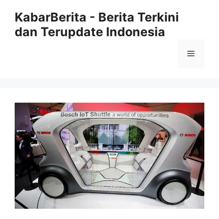
Langsung
KabarBerita - Berita Terkini
ke
dan Terupdate Indonesia
isi
Menu