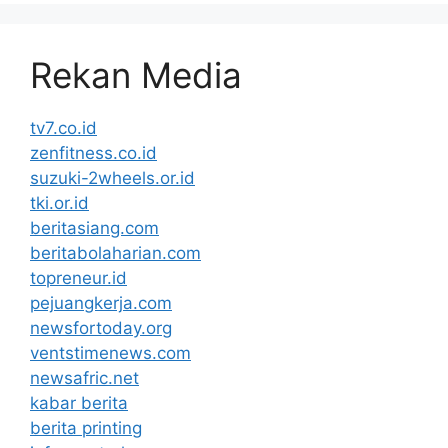
Rekan Media
tv7.co.id
zenfitness.co.id
suzuki-2wheels.or.id
tki.or.id
beritasiang.com
beritabolaharian.com
topreneur.id
pejuangkerja.com
newsfortoday.org
ventstimenews.com
newsafric.net
kabar berita
berita printing