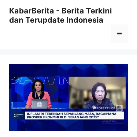
Langsung
KabarBerita - Berita Terkini
ke
dan Terupdate Indonesia
isi
Menu