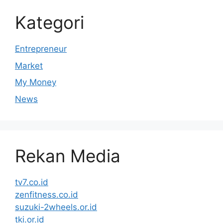
Kategori
Entrepreneur
Market
My Money
News
Rekan Media
tv7.co.id
zenfitness.co.id
suzuki-2wheels.or.id
tki.or.id