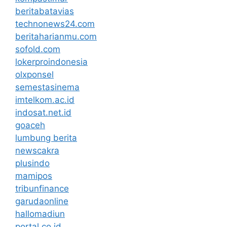
beritabatavias
technonews24.com
beritaharianmu.com
sofold.com
lokerproindonesia
olxponsel
semestasinema
imtelkom.ac.id
indosat.net.id
goaceh
lumbung berita
newscakra
plusindo
mamipos
tribunfinance
garudaonline
hallomadiun
portal.co.id