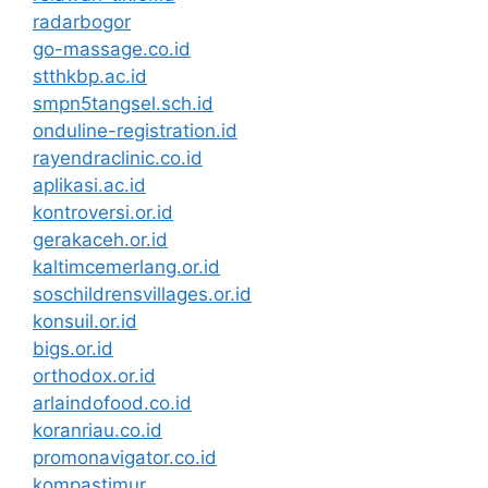
radarbogor
go-massage.co.id
stthkbp.ac.id
smpn5tangsel.sch.id
onduline-registration.id
rayendraclinic.co.id
aplikasi.ac.id
kontroversi.or.id
gerakaceh.or.id
kaltimcemerlang.or.id
soschildrensvillages.or.id
konsuil.or.id
bigs.or.id
orthodox.or.id
arlaindofood.co.id
koranriau.co.id
promonavigator.co.id
kompastimur