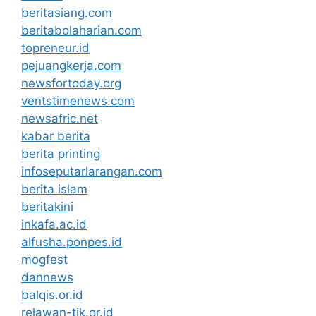
beritasiang.com
beritabolaharian.com
topreneur.id
pejuangkerja.com
newsfortoday.org
ventstimenews.com
newsafric.net
kabar berita
berita printing
infoseputarlarangan.com
berita islam
beritakini
inkafa.ac.id
alfusha.ponpes.id
mogfest
dannews
balqis.or.id
relawan-tik.or.id