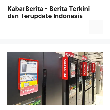
Langsung
KabarBerita - Berita Terkini
ke
dan Terupdate Indonesia
isi
Menu