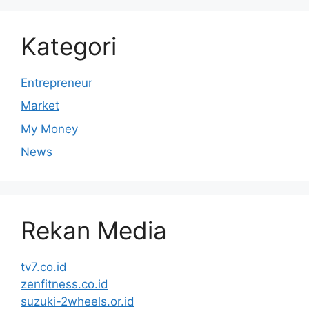
Kategori
Entrepreneur
Market
My Money
News
Rekan Media
tv7.co.id
zenfitness.co.id
suzuki-2wheels.or.id