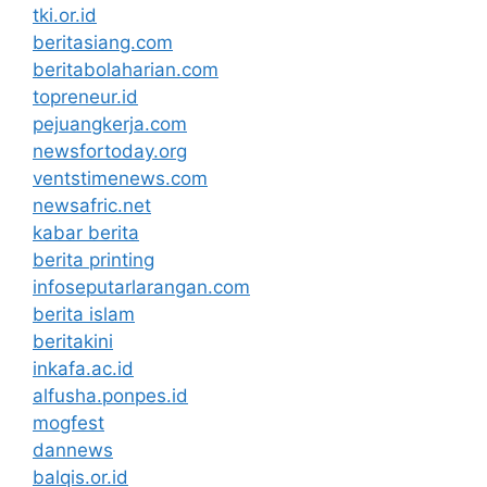
tki.or.id
beritasiang.com
beritabolaharian.com
topreneur.id
pejuangkerja.com
newsfortoday.org
ventstimenews.com
newsafric.net
kabar berita
berita printing
infoseputarlarangan.com
berita islam
beritakini
inkafa.ac.id
alfusha.ponpes.id
mogfest
dannews
balqis.or.id