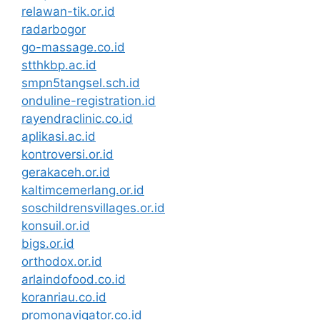
relawan-tik.or.id
radarbogor
go-massage.co.id
stthkbp.ac.id
smpn5tangsel.sch.id
onduline-registration.id
rayendraclinic.co.id
aplikasi.ac.id
kontroversi.or.id
gerakaceh.or.id
kaltimcemerlang.or.id
soschildrensvillages.or.id
konsuil.or.id
bigs.or.id
orthodox.or.id
arlaindofood.co.id
koranriau.co.id
promonavigator.co.id