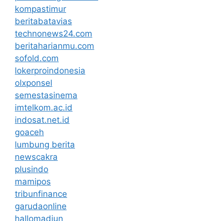
kompastimur
beritabatavias
technonews24.com
beritaharianmu.com
sofold.com
lokerproindonesia
olxponsel
semestasinema
imtelkom.ac.id
indosat.net.id
goaceh
lumbung berita
newscakra
plusindo
mamipos
tribunfinance
garudaonline
hallomadiun