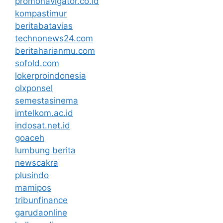
promonavigator.co.id
kompastimur
beritabatavias
technonews24.com
beritaharianmu.com
sofold.com
lokerproindonesia
olxponsel
semestasinema
imtelkom.ac.id
indosat.net.id
goaceh
lumbung berita
newscakra
plusindo
mamipos
tribunfinance
garudaonline