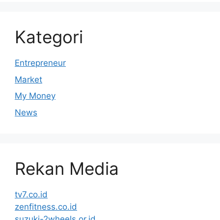
Kategori
Entrepreneur
Market
My Money
News
Rekan Media
tv7.co.id
zenfitness.co.id
suzuki-2wheels.or.id