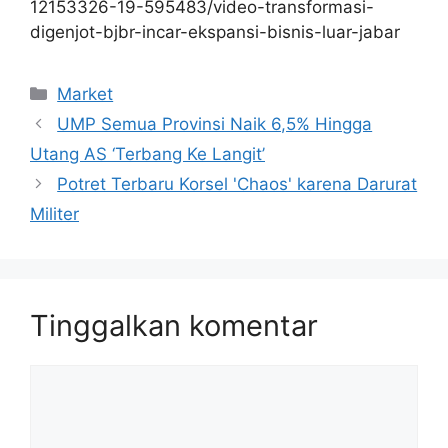
12153326-19-595483/video-transformasi-
digenjot-bjbr-incar-ekspansi-bisnis-luar-jabar
Kategori
Market
UMP Semua Provinsi Naik 6,5% Hingga
Utang AS ‘Terbang Ke Langit’
Potret Terbaru Korsel 'Chaos' karena Darurat
Militer
Tinggalkan komentar
Komentar