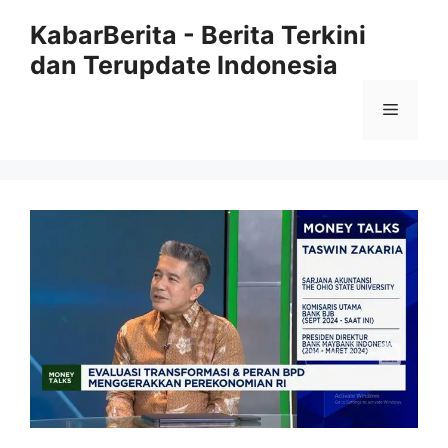
Langsung
KabarBerita - Berita Terkini
ke
dan Terupdate Indonesia
isi
Menu