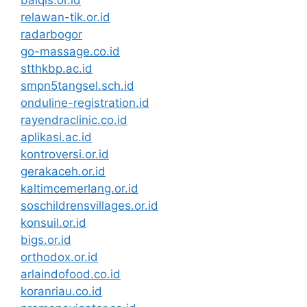
relawan-tik.or.id
radarbogor
go-massage.co.id
stthkbp.ac.id
smpn5tangsel.sch.id
onduline-registration.id
rayendraclinic.co.id
aplikasi.ac.id
kontroversi.or.id
gerakaceh.or.id
kaltimcemerlang.or.id
soschildrensvillages.or.id
konsuil.or.id
bigs.or.id
orthodox.or.id
arlaindofood.co.id
koranriau.co.id