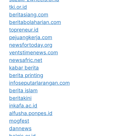
tki.or.id
beritasiang.com
beritabolaharian.com
topreneur.id
pejuangkerja.com
newsfortoday.org
ventstimenews.com
newsafric.net
kabar berita
berita printing
infoseputarlarangan.com
berita islam
beritakini
inkafa.ac.id
alfusha.ponpes.id
mogfest
dannews
balqis.or.id