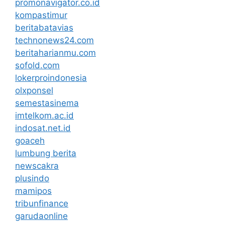
promonavigator.co.id
kompastimur
beritabatavias
technonews24.com
beritaharianmu.com
sofold.com
lokerproindonesia
olxponsel
semestasinema
imtelkom.ac.id
indosat.net.id
goaceh
lumbung berita
newscakra
plusindo
mamipos
tribunfinance
garudaonline