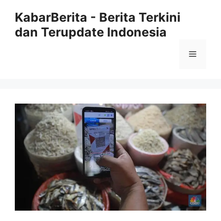
Langsung
KabarBerita - Berita Terkini
ke
dan Terupdate Indonesia
isi
Menu