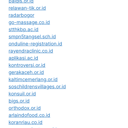
balqis.or.id
relawan-tik.or.id
radarbogor
go-massage.co.id
stthkbp.ac.id
smpn5tangsel.sch.id
onduline-registration.id
rayendraclinic.co.id
aplikasi.ac.id
kontroversi.or.id
gerakaceh.or.id
kaltimcemerlang.or.id
soschildrensvillages.or.id
konsuil.or.id
bigs.or.id
orthodox.or.id
arlaindofood.co.id
koranriau.co.id