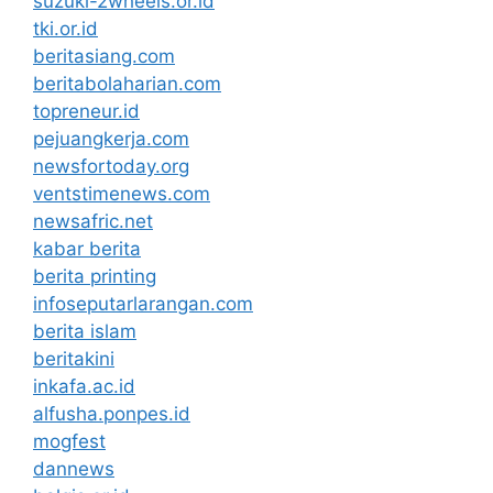
suzuki-2wheels.or.id
tki.or.id
beritasiang.com
beritabolaharian.com
topreneur.id
pejuangkerja.com
newsfortoday.org
ventstimenews.com
newsafric.net
kabar berita
berita printing
infoseputarlarangan.com
berita islam
beritakini
inkafa.ac.id
alfusha.ponpes.id
mogfest
dannews