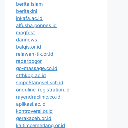
berita islam
beritakini
inkafa.ac.id
alfusha.ponpes.id
mogfest
dannews
balqis.or.id
relawan-tik.or.id
radarbogor
go-massage.co.id
stthkbp.ac.id
smpn5tangsel.sch.id
onduline-registration.id
rayendraclinic.co.id
aplikasi.ac.id
kontroversi.or.id
gerakaceh.or.id
kaltimcemerlang.or.id