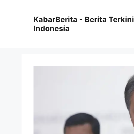
Langsung
ke
KabarBerita - Berita Terki
isi
Indonesia