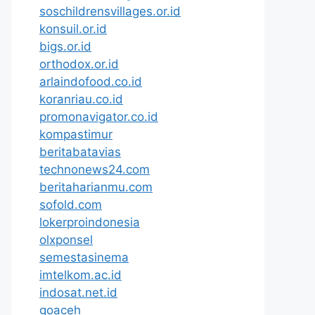
soschildrensvillages.or.id
konsuil.or.id
bigs.or.id
orthodox.or.id
arlaindofood.co.id
koranriau.co.id
promonavigator.co.id
kompastimur
beritabatavias
technonews24.com
beritaharianmu.com
sofold.com
lokerproindonesia
olxponsel
semestasinema
imtelkom.ac.id
indosat.net.id
goaceh