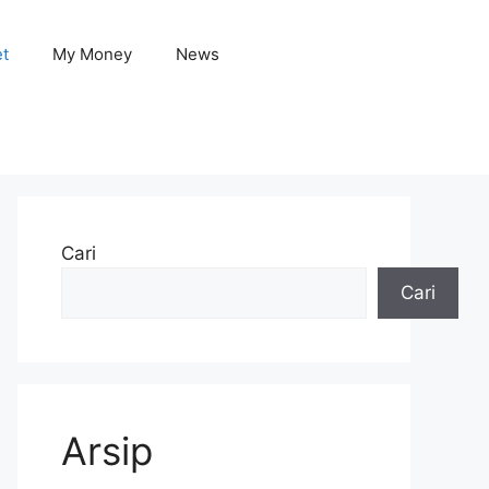
et
My Money
News
Cari
Cari
Arsip