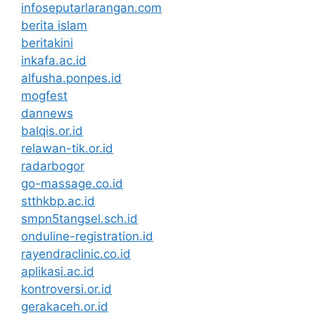
infoseputarlarangan.com
berita islam
beritakini
inkafa.ac.id
alfusha.ponpes.id
mogfest
dannews
balqis.or.id
relawan-tik.or.id
radarbogor
go-massage.co.id
stthkbp.ac.id
smpn5tangsel.sch.id
onduline-registration.id
rayendraclinic.co.id
aplikasi.ac.id
kontroversi.or.id
gerakaceh.or.id