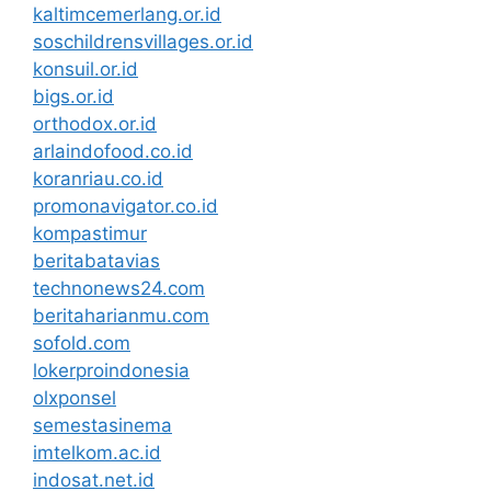
kaltimcemerlang.or.id
soschildrensvillages.or.id
konsuil.or.id
bigs.or.id
orthodox.or.id
arlaindofood.co.id
koranriau.co.id
promonavigator.co.id
kompastimur
beritabatavias
technonews24.com
beritaharianmu.com
sofold.com
lokerproindonesia
olxponsel
semestasinema
imtelkom.ac.id
indosat.net.id