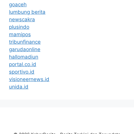
goaceh
lumbung berita
newscakra
plusindo
mamipos
tribunfinance
garudaonline
hallomadiun
portal.co.id
sportivo.id
visioneernews.id
unida.id