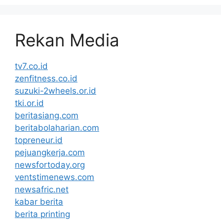
Rekan Media
tv7.co.id
zenfitness.co.id
suzuki-2wheels.or.id
tki.or.id
beritasiang.com
beritabolaharian.com
topreneur.id
pejuangkerja.com
newsfortoday.org
ventstimenews.com
newsafric.net
kabar berita
berita printing