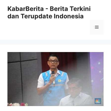
Langsung
KabarBerita - Berita Terkini
ke
dan Terupdate Indonesia
isi
Menu