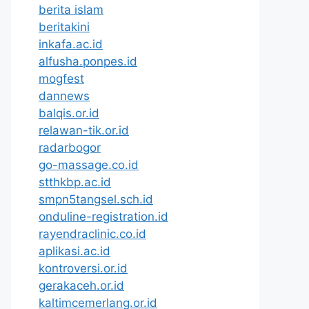
berita islam
beritakini
inkafa.ac.id
alfusha.ponpes.id
mogfest
dannews
balqis.or.id
relawan-tik.or.id
radarbogor
go-massage.co.id
stthkbp.ac.id
smpn5tangsel.sch.id
onduline-registration.id
rayendraclinic.co.id
aplikasi.ac.id
kontroversi.or.id
gerakaceh.or.id
kaltimcemerlang.or.id