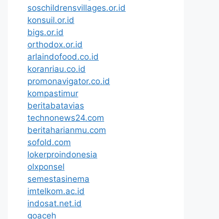
soschildrensvillages.or.id
konsuil.or.id
bigs.or.id
orthodox.or.id
arlaindofood.co.id
koranriau.co.id
promonavigator.co.id
kompastimur
beritabatavias
technonews24.com
beritaharianmu.com
sofold.com
lokerproindonesia
olxponsel
semestasinema
imtelkom.ac.id
indosat.net.id
goaceh