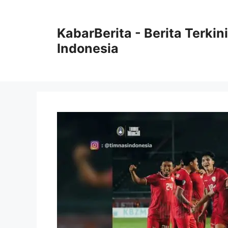
Langsung
ke
KabarBerita - Berita Terki
isi
Indonesia