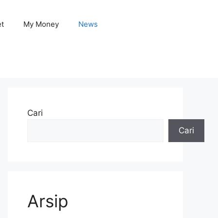
et
My Money
News
Cari
Cari
Arsip