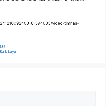
0241210092403-8-594633/video-timnas-
.835
Balik Loyo