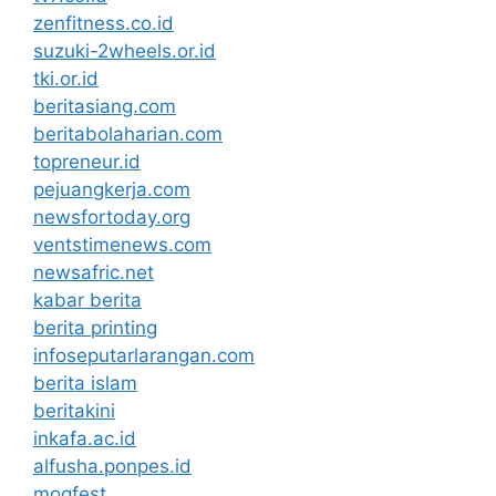
zenfitness.co.id
suzuki-2wheels.or.id
tki.or.id
beritasiang.com
beritabolaharian.com
topreneur.id
pejuangkerja.com
newsfortoday.org
ventstimenews.com
newsafric.net
kabar berita
berita printing
infoseputarlarangan.com
berita islam
beritakini
inkafa.ac.id
alfusha.ponpes.id
mogfest