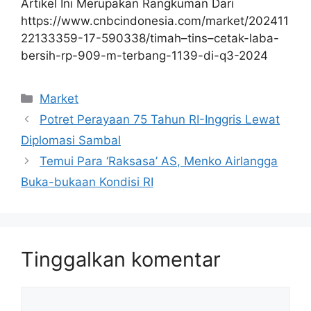
Artikel Ini Merupakan Rangkuman Dari
https://www.cnbcindonesia.com/market/202411
22133359-17-590338/timah–tins–cetak-laba-
bersih-rp-909-m-terbang-1139-di-q3-2024
Kategori
Market
Potret Perayaan 75 Tahun RI-Inggris Lewat
Diplomasi Sambal
Temui Para ‘Raksasa’ AS, Menko Airlangga
Buka-bukaan Kondisi RI
Tinggalkan komentar
Komentar