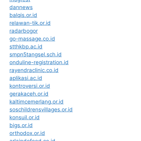
dannews
balqis.or.id
relawan-tik.or.id
radarbogor
go-massage.co.id
stthkbp.ac.id
smpn5tangsel.sch.id
onduline-registration.id
rayendraclinic.co.id
aplikasi.ac.id
kontroversi.or.id
gerakaceh.or.id
kaltimcemerlang.or.id
soschildrensvillages.or.id
konsuil.or.id
bigs.or.id
orthodox.or.id
arlaindofood.co.id