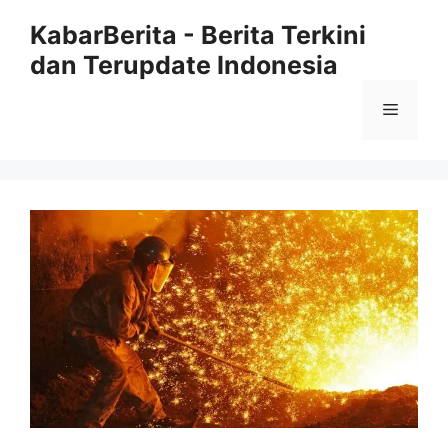
Langsung
KabarBerita - Berita Terkini
ke
dan Terupdate Indonesia
isi
Menu