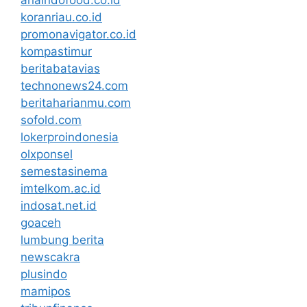
koranriau.co.id
promonavigator.co.id
kompastimur
beritabatavias
technonews24.com
beritaharianmu.com
sofold.com
lokerproindonesia
olxponsel
semestasinema
imtelkom.ac.id
indosat.net.id
goaceh
lumbung berita
newscakra
plusindo
mamipos