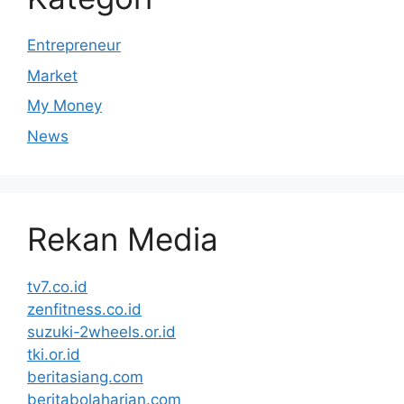
Entrepreneur
Market
My Money
News
Rekan Media
tv7.co.id
zenfitness.co.id
suzuki-2wheels.or.id
tki.or.id
beritasiang.com
beritabolaharian.com