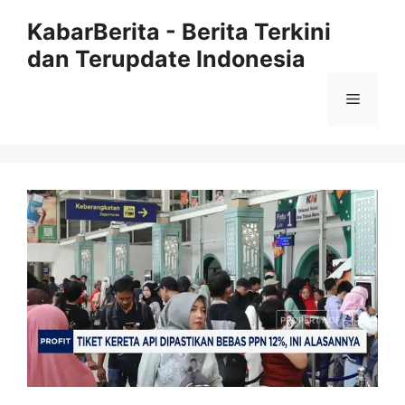
Langsung
KabarBerita - Berita Terkini
ke
dan Terupdate Indonesia
isi
Menu