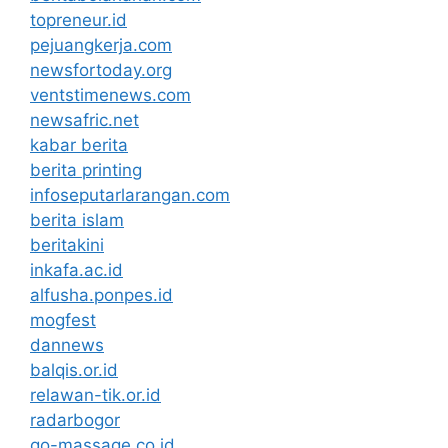
topreneur.id
pejuangkerja.com
newsfortoday.org
ventstimenews.com
newsafric.net
kabar berita
berita printing
infoseputarlarangan.com
berita islam
beritakini
inkafa.ac.id
alfusha.ponpes.id
mogfest
dannews
balqis.or.id
relawan-tik.or.id
radarbogor
go-massage.co.id