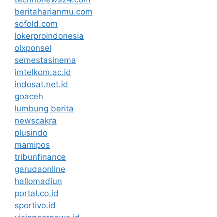
beritaharianmu.com
sofold.com
lokerproindonesia
olxponsel
semestasinema
imtelkom.ac.id
indosat.net.id
goaceh
lumbung berita
newscakra
plusindo
mamipos
tribunfinance
garudaonline
hallomadiun
portal.co.id
sportivo.id