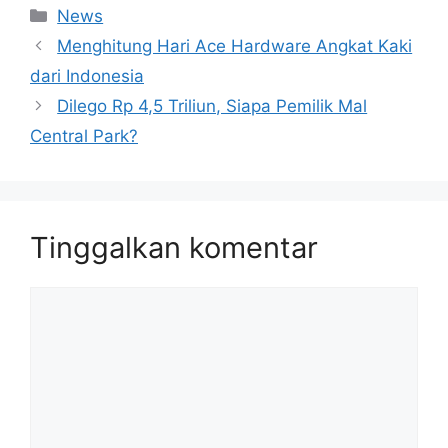
Kategori
News
Menghitung Hari Ace Hardware Angkat Kaki
dari Indonesia
Dilego Rp 4,5 Triliun, Siapa Pemilik Mal
Central Park?
Tinggalkan komentar
Komentar