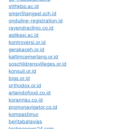
stthkbp.ac.id
smpn5tangsel.sch.id
onduline-registration.id
rayendraclinic.co.id
aplikasi.ac.id
kontroversi.or.id
gerakaceh.or.id
kaltimcemerlang.or.id
soschildrensvillages.or.id
konsuil.or.id
bigs.or.id
orthodox.or.id
arlaindofood.co.id
koranriau.co.id
promonavigator.co.id
kompastimur
beritabatavias
technonews24.com