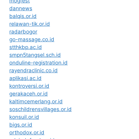
mogfest
dannews
balqis.or.id
relawan-tik.or.id
radarbogor
go-massage.co.id
stthkbp.ac.id
smpn5tangsel.sch.id
onduline-registration.id
rayendraclinic.co.id
aplikasi.ac.id
kontroversi.or.id
gerakaceh.or.id
kaltimcemerlang.or.id
soschildrensvillages.or.id
konsuil.or.id
bigs.or.id
orthodox.or.id