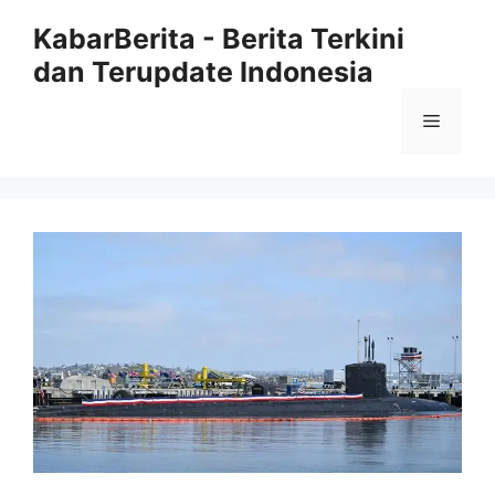
Langsung
KabarBerita - Berita Terkini
ke
dan Terupdate Indonesia
isi
Menu