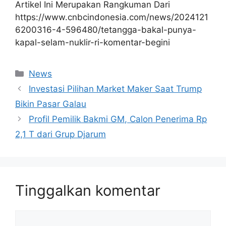
Artikel Ini Merupakan Rangkuman Dari
https://www.cnbcindonesia.com/news/2024121
6200316-4-596480/tetangga-bakal-punya-
kapal-selam-nuklir-ri-komentar-begini
Kategori
News
Investasi Pilihan Market Maker Saat Trump
Bikin Pasar Galau
Profil Pemilik Bakmi GM, Calon Penerima Rp
2,1 T dari Grup Djarum
Tinggalkan komentar
Komentar