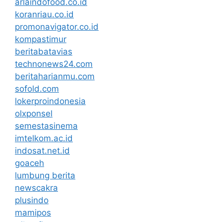
arlaindofood.co.id
koranriau.co.id
promonavigator.co.id
kompastimur
beritabatavias
technonews24.com
beritaharianmu.com
sofold.com
lokerproindonesia
olxponsel
semestasinema
imtelkom.ac.id
indosat.net.id
goaceh
lumbung berita
newscakra
plusindo
mamipos