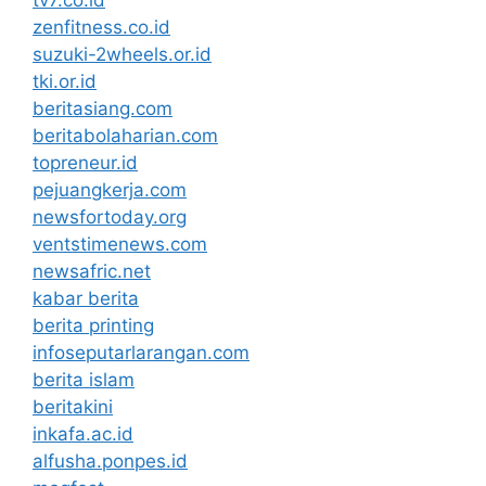
tv7.co.id
zenfitness.co.id
suzuki-2wheels.or.id
tki.or.id
beritasiang.com
beritabolaharian.com
topreneur.id
pejuangkerja.com
newsfortoday.org
ventstimenews.com
newsafric.net
kabar berita
berita printing
infoseputarlarangan.com
berita islam
beritakini
inkafa.ac.id
alfusha.ponpes.id