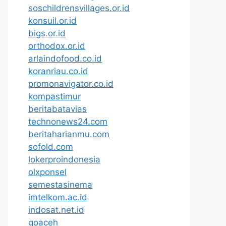
soschildrensvillages.or.id
konsuil.or.id
bigs.or.id
orthodox.or.id
arlaindofood.co.id
koranriau.co.id
promonavigator.co.id
kompastimur
beritabatavias
technonews24.com
beritaharianmu.com
sofold.com
lokerproindonesia
olxponsel
semestasinema
imtelkom.ac.id
indosat.net.id
goaceh