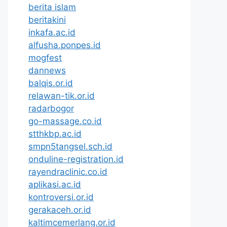
berita islam
beritakini
inkafa.ac.id
alfusha.ponpes.id
mogfest
dannews
balqis.or.id
relawan-tik.or.id
radarbogor
go-massage.co.id
stthkbp.ac.id
smpn5tangsel.sch.id
onduline-registration.id
rayendraclinic.co.id
aplikasi.ac.id
kontroversi.or.id
gerakaceh.or.id
kaltimcemerlang.or.id