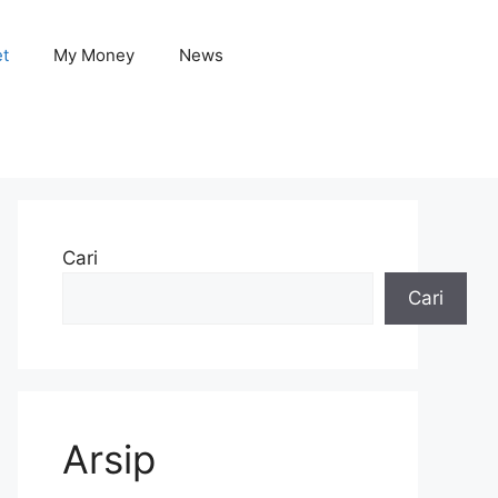
et
My Money
News
Cari
Cari
Arsip