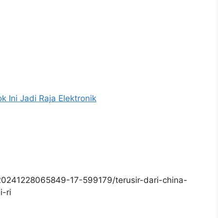
 Ini Jadi Raja Elektronik
20241228065849-17-599179/terusir-dari-china-
-ri