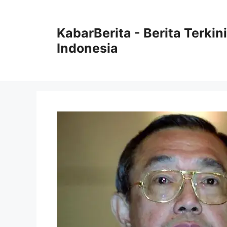
Langsung
ke
KabarBerita - Berita Terki
isi
Indonesia