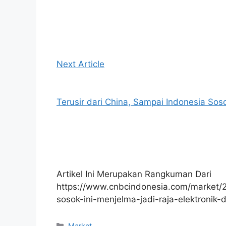
Next Article
Terusir dari China, Sampai Indonesia Sosok
Artikel Ini Merupakan Rangkuman Dari
https://www.cnbcindonesia.com/market/
sosok-ini-menjelma-jadi-raja-elektronik-di
Kategori
Market