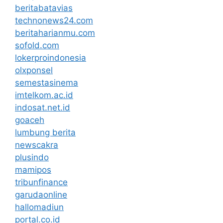
beritabatavias
technonews24.com
beritaharianmu.com
sofold.com
lokerproindonesia
olxponsel
semestasinema
imtelkom.ac.id
indosat.net.id
goaceh
lumbung berita
newscakra
plusindo
mamipos
tribunfinance
garudaonline
hallomadiun
portal.co.id