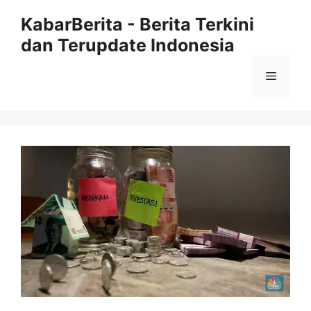
Langsung
KabarBerita - Berita Terkini
ke
dan Terupdate Indonesia
isi
Menu