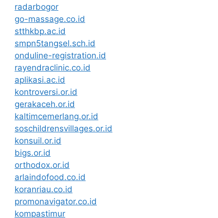
radarbogor
go-massage.co.id
stthkbp.ac.id
smpn5tangsel.sch.id
onduline-registration.id
rayendraclinic.co.id
aplikasi.ac.id
kontroversi.or.id
gerakaceh.or.id
kaltimcemerlang.or.id
soschildrensvillages.or.id
konsuil.or.id
bigs.or.id
orthodox.or.id
arlaindofood.co.id
koranriau.co.id
promonavigator.co.id
kompastimur