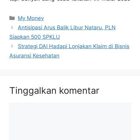
Kategori
My Money
Antisipasi Arus Balik Libur Nataru, PLN
Siapkan 500 SPKLU
Strategi DAI Hadapi Lonjakan Klaim di Bisnis
Asuransi Kesehatan
Tinggalkan komentar
Komentar