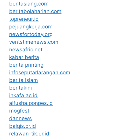
beritasiang.com
beritabolaharian.com
topreneur.id
pejuangkerja.com
newsfortoday.org
ventstimenews.com
newsafric.net
kabar berita
berita printing
infoseputarlarangan.com
berita islam
beritakini
inkafa.ac.id
alfusha.ponpes.id
mogfest
dannews
balqis.or.id
relawan-tik.or.id