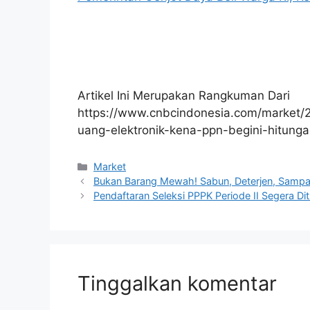
Artikel Ini Merupakan Rangkuman Dari
https://www.cnbcindonesia.com/market/
uang-elektronik-kena-ppn-begini-hitung
Kategori
Market
Bukan Barang Mewah! Sabun, Deterjen, Sampa
Pendaftaran Seleksi PPPK Periode II Segera Dit
Tinggalkan komentar