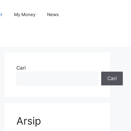
et
My Money
News
Cari
Cari
Arsip