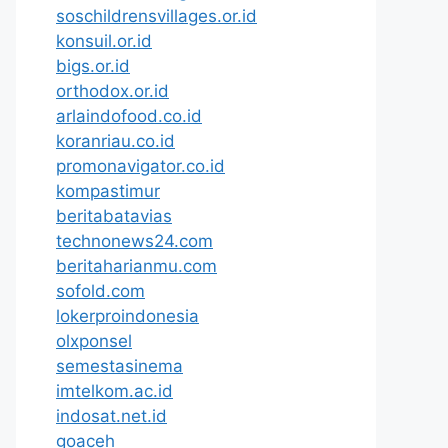
soschildrensvillages.or.id
konsuil.or.id
bigs.or.id
orthodox.or.id
arlaindofood.co.id
koranriau.co.id
promonavigator.co.id
kompastimur
beritabatavias
technonews24.com
beritaharianmu.com
sofold.com
lokerproindonesia
olxponsel
semestasinema
imtelkom.ac.id
indosat.net.id
goaceh