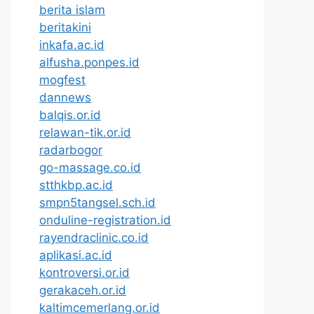
berita islam
beritakini
inkafa.ac.id
alfusha.ponpes.id
mogfest
dannews
balqis.or.id
relawan-tik.or.id
radarbogor
go-massage.co.id
stthkbp.ac.id
smpn5tangsel.sch.id
onduline-registration.id
rayendraclinic.co.id
aplikasi.ac.id
kontroversi.or.id
gerakaceh.or.id
kaltimcemerlang.or.id