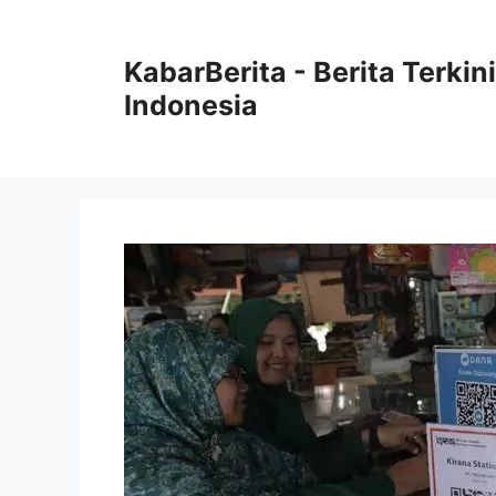
Langsung
ke
KabarBerita - Berita Terki
isi
Indonesia