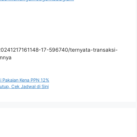
20241217161148-17-596740/ternyata-transaksi-
annya
i Pakaian Kena PPN 12%
utup, Cek Jadwal di Sini