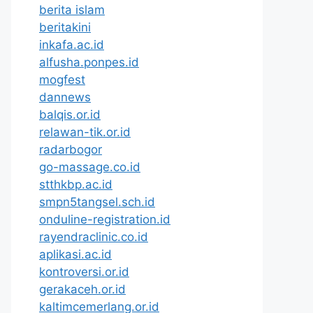
berita islam
beritakini
inkafa.ac.id
alfusha.ponpes.id
mogfest
dannews
balqis.or.id
relawan-tik.or.id
radarbogor
go-massage.co.id
stthkbp.ac.id
smpn5tangsel.sch.id
onduline-registration.id
rayendraclinic.co.id
aplikasi.ac.id
kontroversi.or.id
gerakaceh.or.id
kaltimcemerlang.or.id