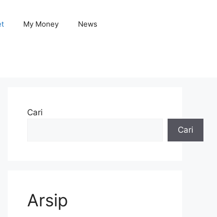
et
My Money
News
Cari
Cari
Arsip