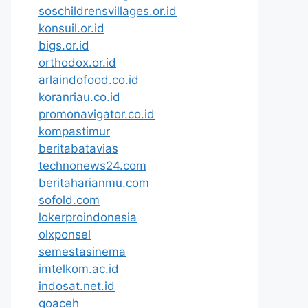
soschildrensvillages.or.id
konsuil.or.id
bigs.or.id
orthodox.or.id
arlaindofood.co.id
koranriau.co.id
promonavigator.co.id
kompastimur
beritabatavias
technonews24.com
beritaharianmu.com
sofold.com
lokerproindonesia
olxponsel
semestasinema
imtelkom.ac.id
indosat.net.id
goaceh