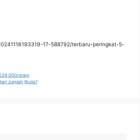
20241116193319-17-588792/terbaru-peringkat-5-
.529.000/gram
 dari Jumlah Roda?