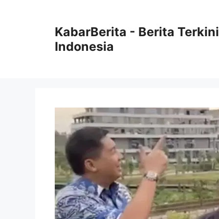
Langsung
ke
KabarBerita - Berita Terki
isi
Indonesia