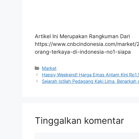
Artikel Ini Merupakan Rangkuman Dari
https://www.cnbcindonesia.com/market/
orang-terkaya-di-indonesia-no1-siapa
Kategori
Market
Happy Weekend! Harga Emas Antam Kini Rp1
Sejarah Istilah Pedagang Kaki Lima, Benarkah
Tinggalkan komentar
Komentar