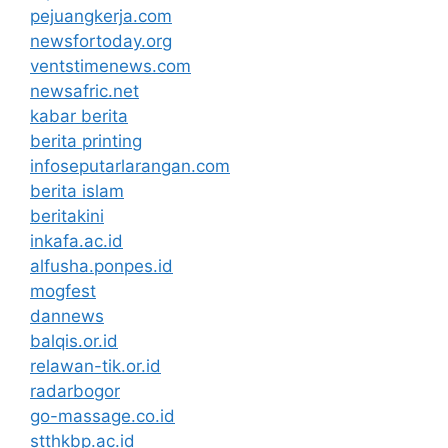
pejuangkerja.com
newsfortoday.org
ventstimenews.com
newsafric.net
kabar berita
berita printing
infoseputarlarangan.com
berita islam
beritakini
inkafa.ac.id
alfusha.ponpes.id
mogfest
dannews
balqis.or.id
relawan-tik.or.id
radarbogor
go-massage.co.id
stthkbp.ac.id