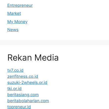
Entrepreneur
Market
My Money
News
Rekan Media
tv7.co.id
zenfitness.co.id
suzuki-2wheels.or.id
tki.or.id
beritasiang.com
beritabolaharian.com
topreneur.id