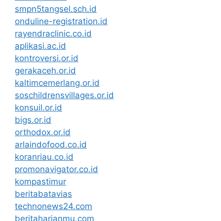
smpn5tangsel.sch.id
onduline-registration.id
rayendraclinic.co.id
aplikasi.ac.id
kontroversi.or.id
gerakaceh.or.id
kaltimcemerlang.or.id
soschildrensvillages.or.id
konsuil.or.id
bigs.or.id
orthodox.or.id
arlaindofood.co.id
koranriau.co.id
promonavigator.co.id
kompastimur
beritabatavias
technonews24.com
beritaharianmu.com