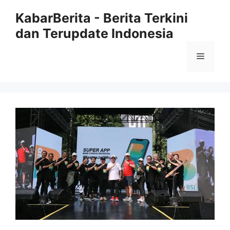
Langsung
KabarBerita - Berita Terkini
ke
dan Terupdate Indonesia
isi
Menu