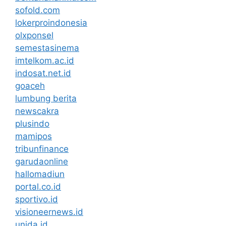
sofold.com
lokerproindonesia
olxponsel
semestasinema
imtelkom.ac.id
indosat.net.id
goaceh
lumbung berita
newscakra
plusindo
mamipos
tribunfinance
garudaonline
hallomadiun
portal.co.id
sportivo.id
visioneernews.id
unida.id