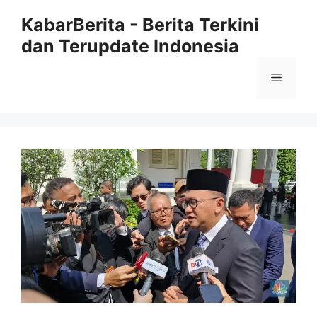
Langsung
KabarBerita - Berita Terkini
ke
dan Terupdate Indonesia
isi
Menu