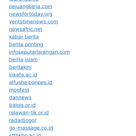
pejuangkerja.com
newsfortoday.org
ventstimenews.com
newsafric.net
kabar berita
berita printing
infoseputarlarangan.com
berita islam
beritakini
inkafa.ac.id
alfusha.ponpes.id
mogfest
dannews
balqis.or.id
relawan-tik.or.id
radarbogor
go-massage.co.id
stthkbp.ac.id