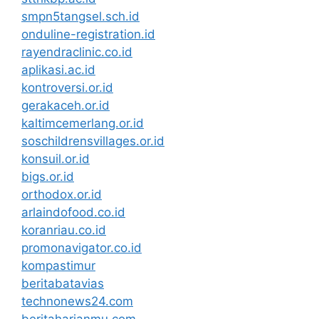
smpn5tangsel.sch.id
onduline-registration.id
rayendraclinic.co.id
aplikasi.ac.id
kontroversi.or.id
gerakaceh.or.id
kaltimcemerlang.or.id
soschildrensvillages.or.id
konsuil.or.id
bigs.or.id
orthodox.or.id
arlaindofood.co.id
koranriau.co.id
promonavigator.co.id
kompastimur
beritabatavias
technonews24.com