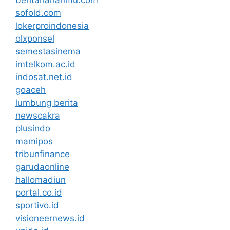
beritaharianmu.com
sofold.com
lokerproindonesia
olxponsel
semestasinema
imtelkom.ac.id
indosat.net.id
goaceh
lumbung berita
newscakra
plusindo
mamipos
tribunfinance
garudaonline
hallomadiun
portal.co.id
sportivo.id
visioneernews.id