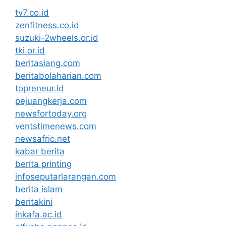
tv7.co.id
zenfitness.co.id
suzuki-2wheels.or.id
tki.or.id
beritasiang.com
beritabolaharian.com
topreneur.id
pejuangkerja.com
newsfortoday.org
ventstimenews.com
newsafric.net
kabar berita
berita printing
infoseputarlarangan.com
berita islam
beritakini
inkafa.ac.id