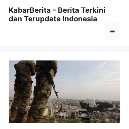
Langsung
KabarBerita - Berita Terkini
ke
dan Terupdate Indonesia
isi
Menu