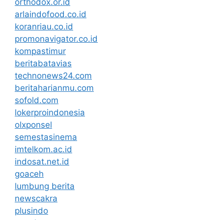
orthodox.or.id
arlaindofood.co.id
koranriau.co.id
promonavigator.co.id
kompastimur
beritabatavias
technonews24.com
beritaharianmu.com
sofold.com
lokerproindonesia
olxponsel
semestasinema
imtelkom.ac.id
indosat.net.id
goaceh
lumbung berita
newscakra
plusindo