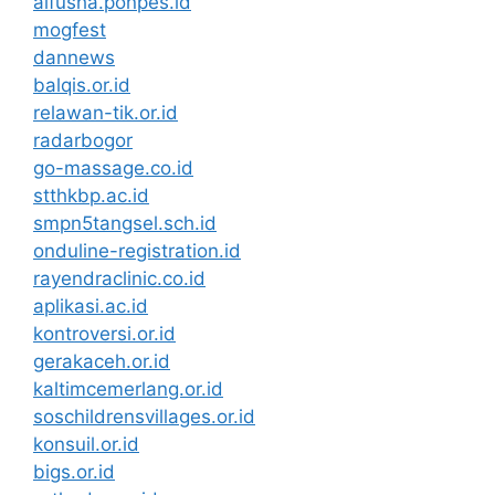
alfusha.ponpes.id
mogfest
dannews
balqis.or.id
relawan-tik.or.id
radarbogor
go-massage.co.id
stthkbp.ac.id
smpn5tangsel.sch.id
onduline-registration.id
rayendraclinic.co.id
aplikasi.ac.id
kontroversi.or.id
gerakaceh.or.id
kaltimcemerlang.or.id
soschildrensvillages.or.id
konsuil.or.id
bigs.or.id