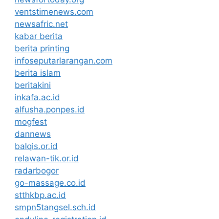
ventstimenews.com
newsafric.net
kabar berita
berita printing
infoseputarlarangan.com
berita islam
beritakini
inkafa.ac.id
alfusha.ponpes.id
mogfest
dannews
balqis.or.id
relawan-tik.or.id
radarbogor
go-massage.co.id
stthkbp.ac.id
smpn5tangsel.sch.id