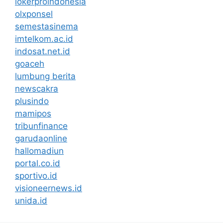
lokerproindonesia
olxponsel
semestasinema
imtelkom.ac.id
indosat.net.id
goaceh
lumbung berita
newscakra
plusindo
mamipos
tribunfinance
garudaonline
hallomadiun
portal.co.id
sportivo.id
visioneernews.id
unida.id