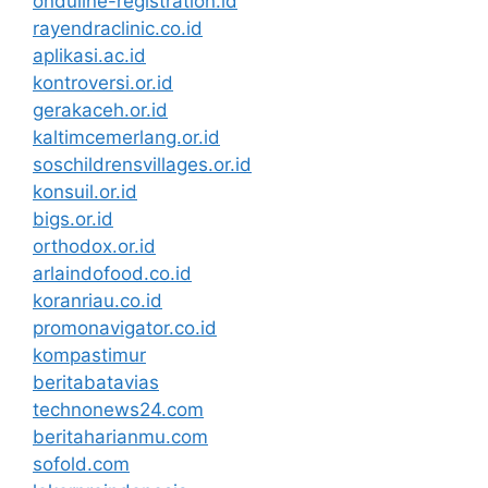
onduline-registration.id
rayendraclinic.co.id
aplikasi.ac.id
kontroversi.or.id
gerakaceh.or.id
kaltimcemerlang.or.id
soschildrensvillages.or.id
konsuil.or.id
bigs.or.id
orthodox.or.id
arlaindofood.co.id
koranriau.co.id
promonavigator.co.id
kompastimur
beritabatavias
technonews24.com
beritaharianmu.com
sofold.com