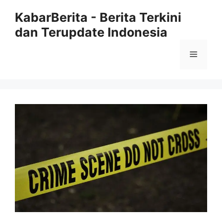
Langsung
KabarBerita - Berita Terkini
ke
dan Terupdate Indonesia
isi
Menu