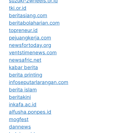
suzuki-2wheels.or.id
tki.or.id
beritasiang.com
beritabolaharian.com
topreneur.id
pejuangkerja.com
newsfortoday.org
ventstimenews.com
newsafric.net
kabar berita
berita printing
infoseputarlarangan.com
berita islam
beritakini
inkafa.ac.id
alfusha.ponpes.id
mogfest
dannews