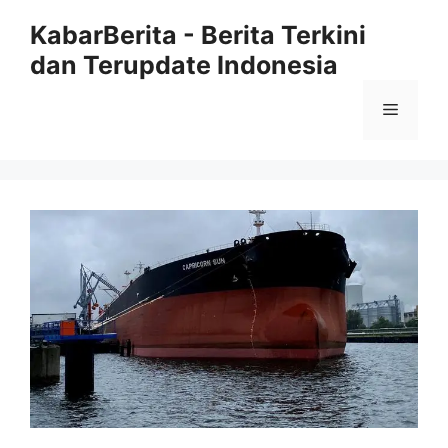
Langsung
KabarBerita - Berita Terkini
ke
dan Terupdate Indonesia
isi
Menu