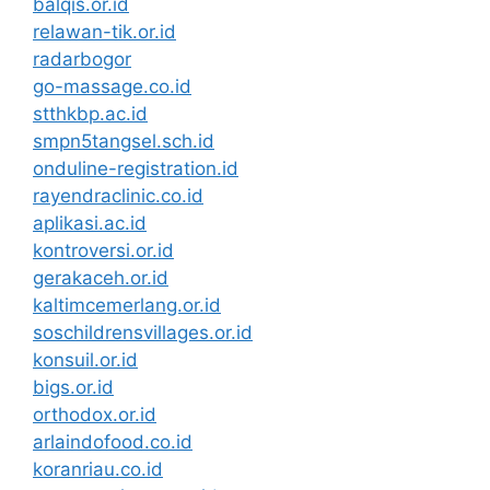
balqis.or.id
relawan-tik.or.id
radarbogor
go-massage.co.id
stthkbp.ac.id
smpn5tangsel.sch.id
onduline-registration.id
rayendraclinic.co.id
aplikasi.ac.id
kontroversi.or.id
gerakaceh.or.id
kaltimcemerlang.or.id
soschildrensvillages.or.id
konsuil.or.id
bigs.or.id
orthodox.or.id
arlaindofood.co.id
koranriau.co.id