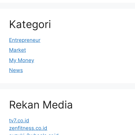
Kategori
Entrepreneur
Market
My Money
News
Rekan Media
tv7.co.id
zenfitness.co.id