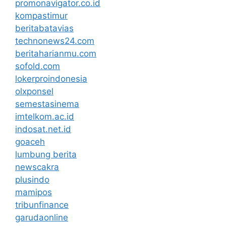
promonavigator.co.id
kompastimur
beritabatavias
technonews24.com
beritaharianmu.com
sofold.com
lokerproindonesia
olxponsel
semestasinema
imtelkom.ac.id
indosat.net.id
goaceh
lumbung berita
newscakra
plusindo
mamipos
tribunfinance
garudaonline