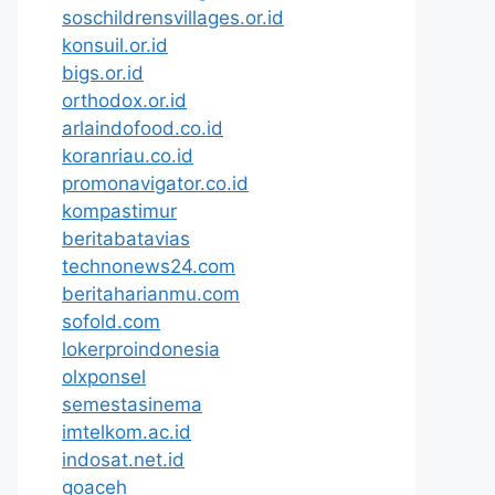
soschildrensvillages.or.id
konsuil.or.id
bigs.or.id
orthodox.or.id
arlaindofood.co.id
koranriau.co.id
promonavigator.co.id
kompastimur
beritabatavias
technonews24.com
beritaharianmu.com
sofold.com
lokerproindonesia
olxponsel
semestasinema
imtelkom.ac.id
indosat.net.id
goaceh