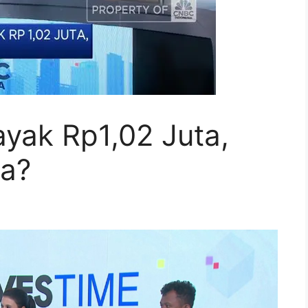
yak Rp1,02 Juta,
ta?