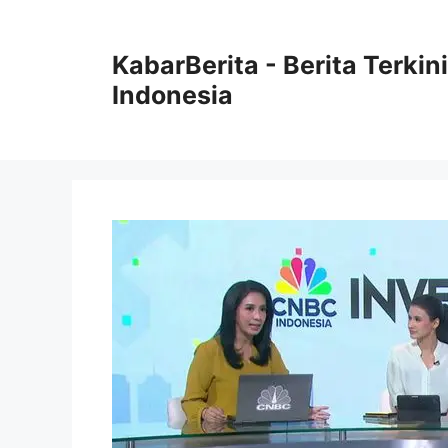
Langsung
ke
KabarBerita - Berita Terki
isi
Indonesia