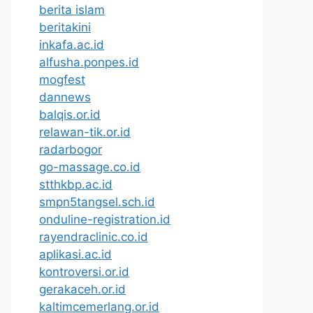
berita islam
beritakini
inkafa.ac.id
alfusha.ponpes.id
mogfest
dannews
balqis.or.id
relawan-tik.or.id
radarbogor
go-massage.co.id
stthkbp.ac.id
smpn5tangsel.sch.id
onduline-registration.id
rayendraclinic.co.id
aplikasi.ac.id
kontroversi.or.id
gerakaceh.or.id
kaltimcemerlang.or.id