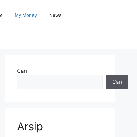
et
My Money
News
Cari
Cari
Arsip