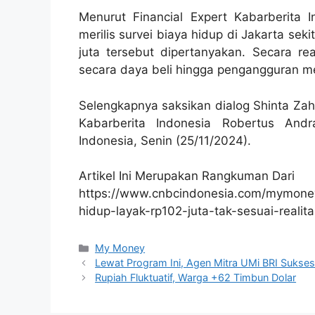
Menurut Financial Expert Kabarberita 
merilis survei biaya hidup di Jakarta sek
juta tersebut dipertanyakan. Secara rea
secara daya beli hingga pengangguran m
Selengkapnya saksikan dialog Shinta Zah
Kabarberita Indonesia Robertus Andr
Indonesia, Senin (25/11/2024).
Artikel Ini Merupakan Rangkuman Dari
https://www.cnbcindonesia.com/mymone
hidup-layak-rp102-juta-tak-sesuai-realita
Kategori
My Money
Lewat Program Ini, Agen Mitra UMi BRI Sukse
Rupiah Fluktuatif, Warga +62 Timbun Dolar