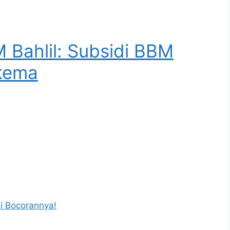
 Bahlil: Subsidi BBM
kema
i Bocorannya!