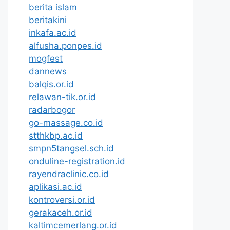
berita islam
beritakini
inkafa.ac.id
alfusha.ponpes.id
mogfest
dannews
balqis.or.id
relawan-tik.or.id
radarbogor
go-massage.co.id
stthkbp.ac.id
smpn5tangsel.sch.id
onduline-registration.id
rayendraclinic.co.id
aplikasi.ac.id
kontroversi.or.id
gerakaceh.or.id
kaltimcemerlang.or.id