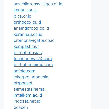
soschildrensvillages.or.id
konsuil.or.id
bigs.or.id
orthodox.or.id
arlaindofood.co.id
koranriau.co.id
promonavigator.co.id
kompastimur
beritabatavias
technonews24.com
beritaharianmu.com
sofold.com
lokerproindonesia
olxponsel
semestasinema
imtelkom.ac.id
indosat.net.id
goaceh