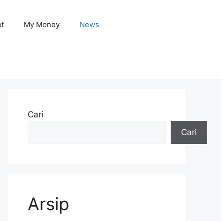
et
My Money
News
Cari
Cari
Arsip