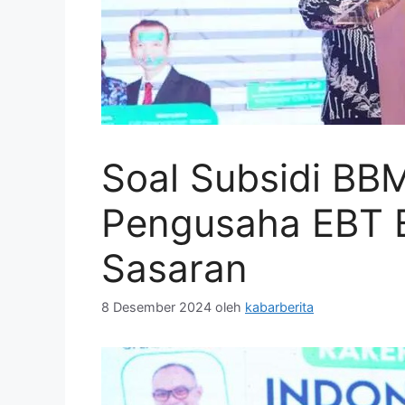
Soal Subsidi BBM
Pengusaha EBT B
Sasaran
8 Desember 2024
oleh
kabarberita