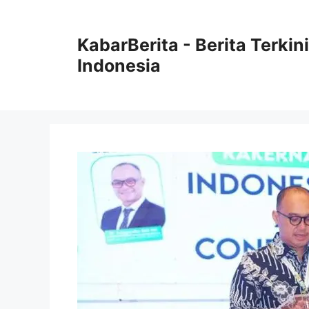
Langsung
ke
KabarBerita - Berita Terki
isi
Indonesia