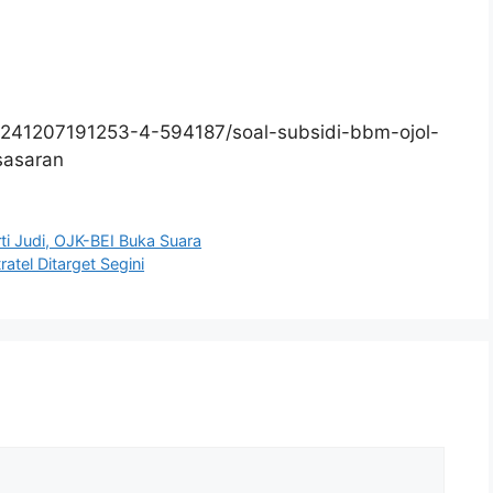
241207191253-4-594187/soal-subsidi-bbm-ojol-
sasaran
i Judi, OJK-BEI Buka Suara
tel Ditarget Segini