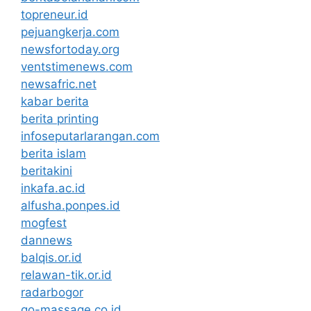
topreneur.id
pejuangkerja.com
newsfortoday.org
ventstimenews.com
newsafric.net
kabar berita
berita printing
infoseputarlarangan.com
berita islam
beritakini
inkafa.ac.id
alfusha.ponpes.id
mogfest
dannews
balqis.or.id
relawan-tik.or.id
radarbogor
go-massage.co.id