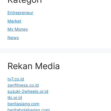
Entrepreneur
Market
My Money
News
Rekan Media
tv7.co.id
zenfitness.co.id
suzuki-2wheels.or.id
tki.or.id
beritasiang.com
beritabolaharian.com