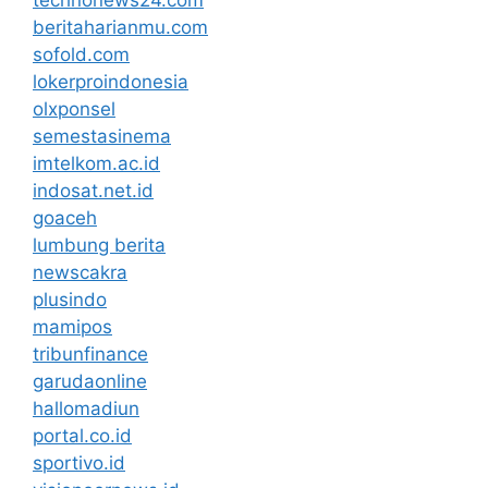
beritaharianmu.com
sofold.com
lokerproindonesia
olxponsel
semestasinema
imtelkom.ac.id
indosat.net.id
goaceh
lumbung berita
newscakra
plusindo
mamipos
tribunfinance
garudaonline
hallomadiun
portal.co.id
sportivo.id