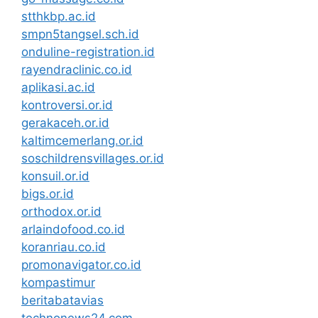
stthkbp.ac.id
smpn5tangsel.sch.id
onduline-registration.id
rayendraclinic.co.id
aplikasi.ac.id
kontroversi.or.id
gerakaceh.or.id
kaltimcemerlang.or.id
soschildrensvillages.or.id
konsuil.or.id
bigs.or.id
orthodox.or.id
arlaindofood.co.id
koranriau.co.id
promonavigator.co.id
kompastimur
beritabatavias
technonews24.com