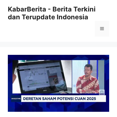
Langsung
KabarBerita - Berita Terkini
ke
dan Terupdate Indonesia
isi
Menu