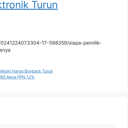
tronik Turun
/20241224073304-17-598359/siapa-pemilik-
isnya
Meski Harga Buyback Turun
QRIS Kena PPN 12%