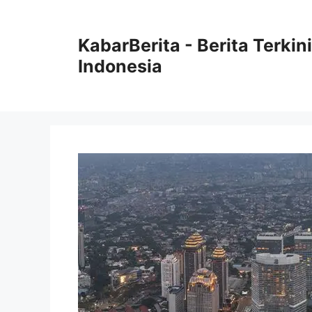
Langsung
ke
KabarBerita - Berita Terki
isi
Indonesia