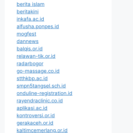
berita islam
beritakini
inkafa.ac.id
alfusha.ponpes.id
mogfest
dannews
balqis.or.id
relawan-tik.or.id
radarbogor
go-massage.co.id
stthkbp.ac.id
smpn5tangsel.sch.id
onduline-registration.id
rayendraclinic.co.id
aplikasi.ac.id
kontroversi.or.id
gerakaceh.or.id
kaltimcemerlang.or.id