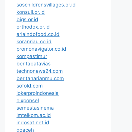
soschildrensvillages.or.id
konsuil.or.id
bigs.or.id
orthodox.or.id
arlaindofood.co.id
koranriau.co.id
promonavigator.co.id
kompastimur
beritabatavias
technonews24.com
beritaharianmu.com
sofold.com
lokerproindonesia
olxponsel
semestasinema
imtelkom.ac.id
indosat.net.id
goaceh