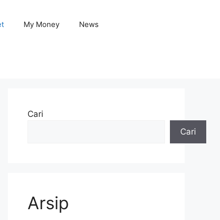
et
My Money
News
Cari
Cari
Arsip