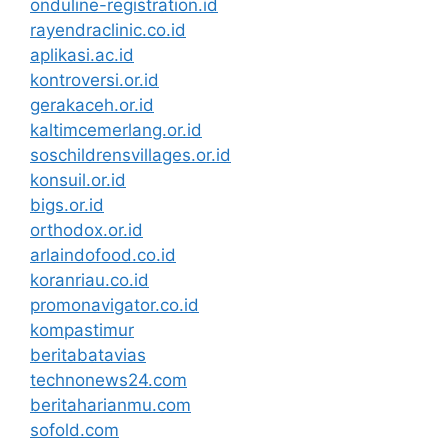
onduline-registration.id
rayendraclinic.co.id
aplikasi.ac.id
kontroversi.or.id
gerakaceh.or.id
kaltimcemerlang.or.id
soschildrensvillages.or.id
konsuil.or.id
bigs.or.id
orthodox.or.id
arlaindofood.co.id
koranriau.co.id
promonavigator.co.id
kompastimur
beritabatavias
technonews24.com
beritaharianmu.com
sofold.com