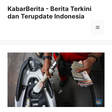
Langsung
KabarBerita - Berita Terkini
ke
dan Terupdate Indonesia
isi
Menu