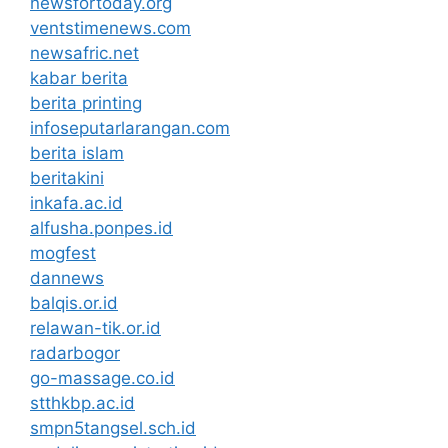
newsfortoday.org
ventstimenews.com
newsafric.net
kabar berita
berita printing
infoseputarlarangan.com
berita islam
beritakini
inkafa.ac.id
alfusha.ponpes.id
mogfest
dannews
balqis.or.id
relawan-tik.or.id
radarbogor
go-massage.co.id
stthkbp.ac.id
smpn5tangsel.sch.id