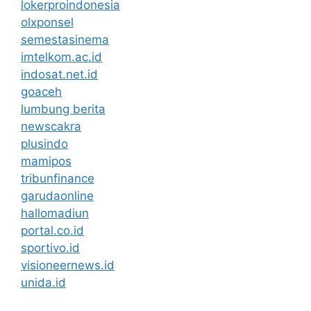
lokerproindonesia
olxponsel
semestasinema
imtelkom.ac.id
indosat.net.id
goaceh
lumbung berita
newscakra
plusindo
mamipos
tribunfinance
garudaonline
hallomadiun
portal.co.id
sportivo.id
visioneernews.id
unida.id