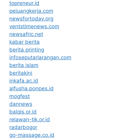
topreneur.id
pejuangkerja.com
newsfortoday.org
ventstimenews.com
newsafric.net
kabar berita
berita printing
infoseputarlarangan.com
berita islam
beritakini
inkafa.ac.id
alfusha.ponpes.id
mogfest
dannews
balqis.or.id
relawan-tik.or.id
radarbogor
go-massage.co.id