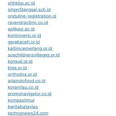
stthkbp.ac.id
smpn5tangsel.sch.id
onduline-registration.id
rayendraclinic.co.id
aplikasi.ac.id
kontroversi.or.id
gerakaceh.or.id
kaltimcemerlang.or.id
soschildrensvillages.or.id
konsuil.or.id
bigs.or.id
orthodox.or.id
arlaindofood.co.id
koranriau.co.id
promonavigator.co.id
kompastimur
beritabatavias
technonews24.com