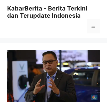
Langsung
KabarBerita - Berita Terkini
ke
dan Terupdate Indonesia
isi
Menu