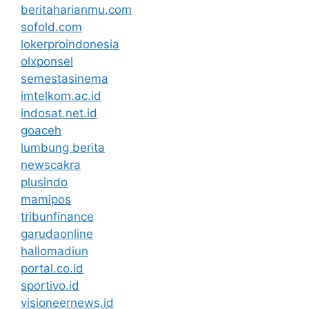
beritaharianmu.com
sofold.com
lokerproindonesia
olxponsel
semestasinema
imtelkom.ac.id
indosat.net.id
goaceh
lumbung berita
newscakra
plusindo
mamipos
tribunfinance
garudaonline
hallomadiun
portal.co.id
sportivo.id
visioneernews.id