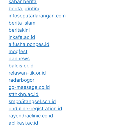
kabar berita
berita printing
infoseputarlarangan.com
berita islam
beritakini
inkafa.ac.id
alfusha.ponpes.id
mogfest
dannews
balqis.or.id
relawan-tik.or.id
radarbogor
go-massage.co.id
stthkbp.ac.id
smpn5tangsel.sch.id
onduline-registration.id
rayendraclinic.co.id
aplikasi.ac.id