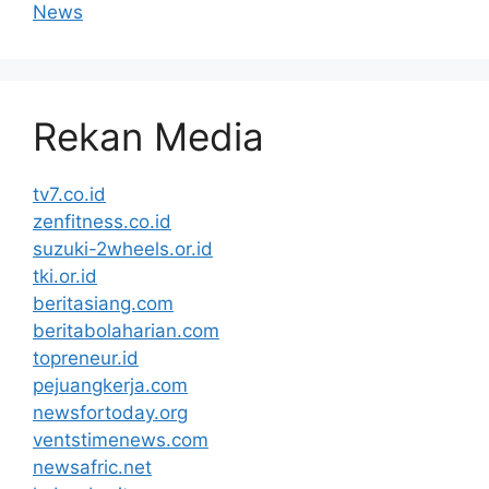
News
Rekan Media
tv7.co.id
zenfitness.co.id
suzuki-2wheels.or.id
tki.or.id
beritasiang.com
beritabolaharian.com
topreneur.id
pejuangkerja.com
newsfortoday.org
ventstimenews.com
newsafric.net