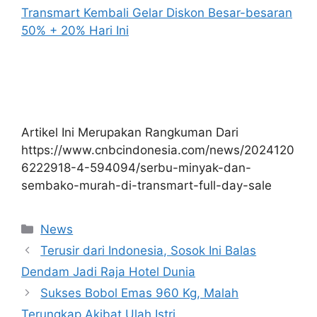
Transmart Kembali Gelar Diskon Besar-besaran
50% + 20% Hari Ini
Artikel Ini Merupakan Rangkuman Dari
https://www.cnbcindonesia.com/news/2024120
6222918-4-594094/serbu-minyak-dan-
sembako-murah-di-transmart-full-day-sale
Kategori
News
Terusir dari Indonesia, Sosok Ini Balas
Dendam Jadi Raja Hotel Dunia
Sukses Bobol Emas 960 Kg, Malah
Terungkap Akibat Ulah Istri