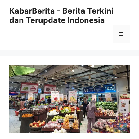
Langsung
KabarBerita - Berita Terkini
ke
dan Terupdate Indonesia
isi
Menu