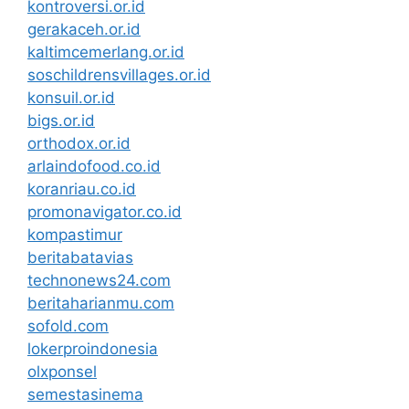
kontroversi.or.id
gerakaceh.or.id
kaltimcemerlang.or.id
soschildrensvillages.or.id
konsuil.or.id
bigs.or.id
orthodox.or.id
arlaindofood.co.id
koranriau.co.id
promonavigator.co.id
kompastimur
beritabatavias
technonews24.com
beritaharianmu.com
sofold.com
lokerproindonesia
olxponsel
semestasinema