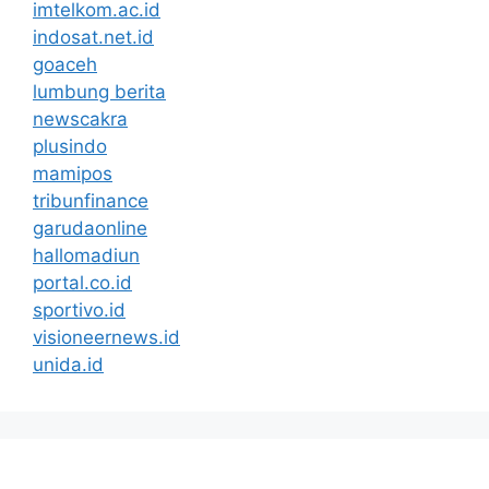
imtelkom.ac.id
indosat.net.id
goaceh
lumbung berita
newscakra
plusindo
mamipos
tribunfinance
garudaonline
hallomadiun
portal.co.id
sportivo.id
visioneernews.id
unida.id