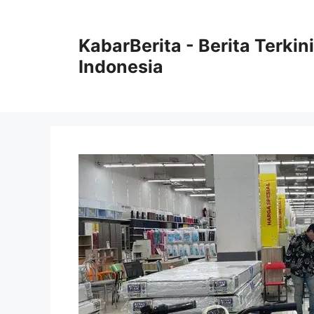
Langsung
ke
KabarBerita - Berita Terki
isi
Indonesia