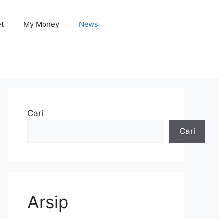
et
My Money
News
Cari
Cari
Arsip