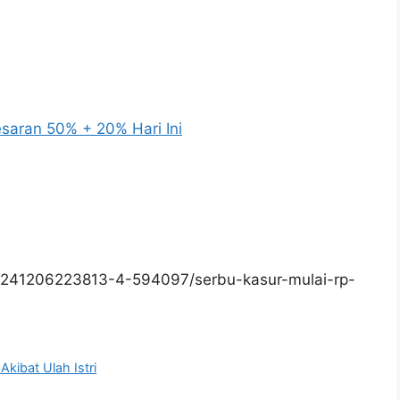
saran 50% + 20% Hari Ini
0241206223813-4-594097/serbu-kasur-mulai-rp-
kibat Ulah Istri
g