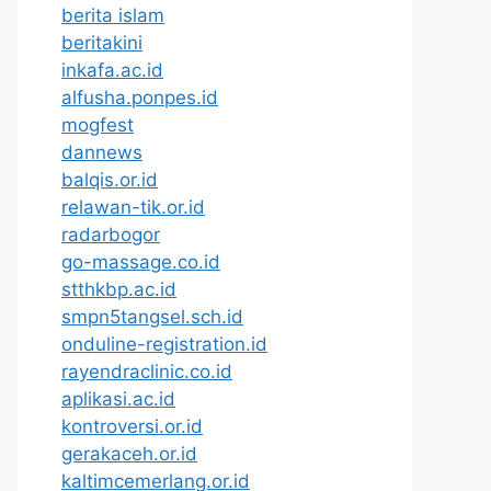
berita islam
beritakini
inkafa.ac.id
alfusha.ponpes.id
mogfest
dannews
balqis.or.id
relawan-tik.or.id
radarbogor
go-massage.co.id
stthkbp.ac.id
smpn5tangsel.sch.id
onduline-registration.id
rayendraclinic.co.id
aplikasi.ac.id
kontroversi.or.id
gerakaceh.or.id
kaltimcemerlang.or.id