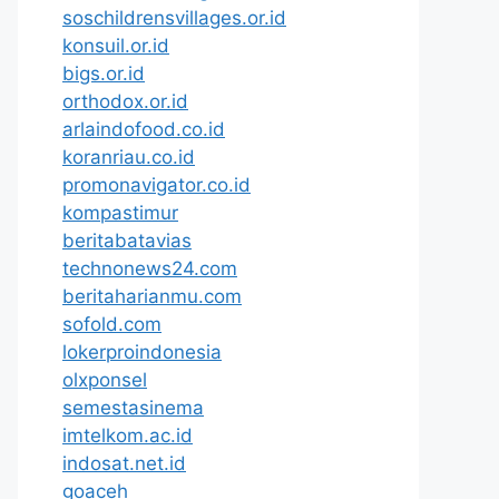
soschildrensvillages.or.id
konsuil.or.id
bigs.or.id
orthodox.or.id
arlaindofood.co.id
koranriau.co.id
promonavigator.co.id
kompastimur
beritabatavias
technonews24.com
beritaharianmu.com
sofold.com
lokerproindonesia
olxponsel
semestasinema
imtelkom.ac.id
indosat.net.id
goaceh