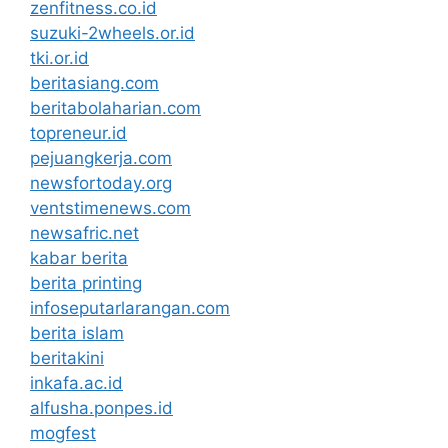
zenfitness.co.id
suzuki-2wheels.or.id
tki.or.id
beritasiang.com
beritabolaharian.com
topreneur.id
pejuangkerja.com
newsfortoday.org
ventstimenews.com
newsafric.net
kabar berita
berita printing
infoseputarlarangan.com
berita islam
beritakini
inkafa.ac.id
alfusha.ponpes.id
mogfest