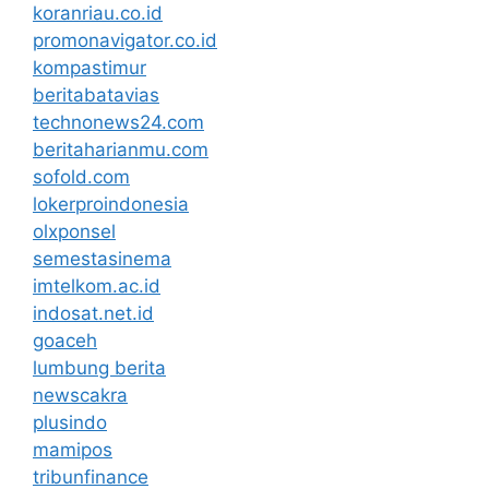
koranriau.co.id
promonavigator.co.id
kompastimur
beritabatavias
technonews24.com
beritaharianmu.com
sofold.com
lokerproindonesia
olxponsel
semestasinema
imtelkom.ac.id
indosat.net.id
goaceh
lumbung berita
newscakra
plusindo
mamipos
tribunfinance