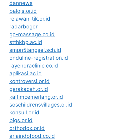
dannews
balqis.or.id
relawan-tik.or.id
radarbogor
go-massage.co.id
stthkbp.ac.id
smpn5tangsel.sch.id
onduline-registration.id
rayendraclinic.co.id
aplikasi.ac.id
kontroversi.or.id
gerakaceh.or.id
kaltimcemerlang.or.id
soschildrensvillages.or.id
konsuil.or.id
bigs.or.id
orthodox.or.id
arlaindofood.co.id