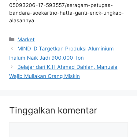
05093206-17-593557/seragam-petugas-
bandara-soekartno-hatta-ganti-erick-ungkap-
alasannya
Kategori
Market
MIND ID Targetkan Produksi Aluminium
Inalum Naik Jadi 900.000 Ton
Belajar dari K.H Ahmad Dahlan, Manusia
Wajib Muliakan Orang Miskin
Tinggalkan komentar
Komentar