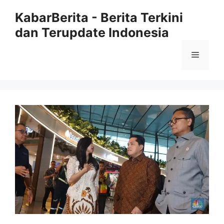
Langsung
KabarBerita - Berita Terkini
ke
dan Terupdate Indonesia
isi
Menu