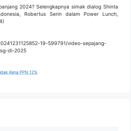
epanjang 2024? Selengkapnya simak dialog Shinta
ndonesia, Robertus Serin dalam Power Lunch,
4)
/20241231125852-19-599791/video-sepajang-
sg-di-2025
 Tidak Kena PPN 12%