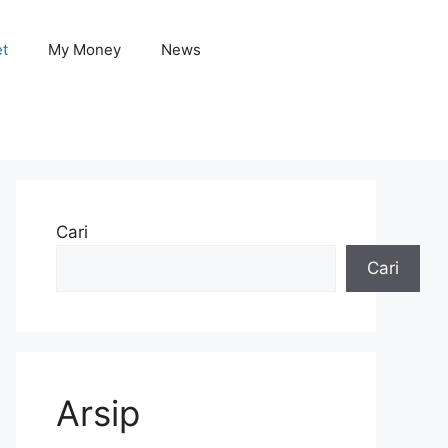
et
My Money
News
Cari
Cari
Arsip