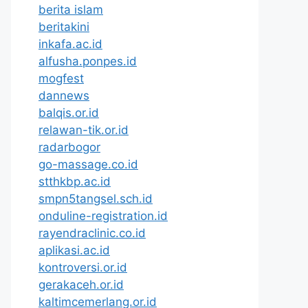
berita islam
beritakini
inkafa.ac.id
alfusha.ponpes.id
mogfest
dannews
balqis.or.id
relawan-tik.or.id
radarbogor
go-massage.co.id
stthkbp.ac.id
smpn5tangsel.sch.id
onduline-registration.id
rayendraclinic.co.id
aplikasi.ac.id
kontroversi.or.id
gerakaceh.or.id
kaltimcemerlang.or.id