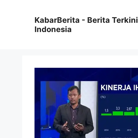
Langsung
ke
KabarBerita - Berita Terki
isi
Indonesia