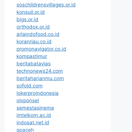
soschildrensvillages.or.id
konsuil.or.id
bigs.or.id
orthodox.or.id
arlaindofood.co.id
koranriau.co.id
promonavigator.co.id
kompastimur
beritabatavias
technonews24.com
beritaharianmu.com
sofold.com
lokerproindonesia
olxponsel
semestasinema
imtelkom.ac.id
indosat.net.id
goaceh