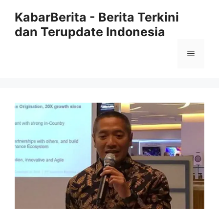
Langsung
KabarBerita - Berita Terkini
ke
dan Terupdate Indonesia
isi
Menu