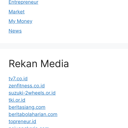
Entrepreneur
Market
My Money
News
Rekan Media
tv7.co.id
zenfitness.co.id
suzuki-2wheels.or.id
tki.or.id
beritasiang.com
beritabolaharian.com
topreneur.id