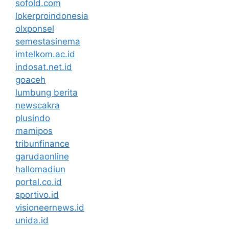
sofold.com
lokerproindonesia
olxponsel
semestasinema
imtelkom.ac.id
indosat.net.id
goaceh
lumbung berita
newscakra
plusindo
mamipos
tribunfinance
garudaonline
hallomadiun
portal.co.id
sportivo.id
visioneernews.id
unida.id