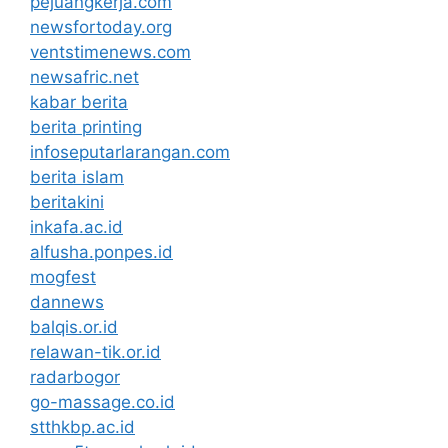
pejuangkerja.com
newsfortoday.org
ventstimenews.com
newsafric.net
kabar berita
berita printing
infoseputarlarangan.com
berita islam
beritakini
inkafa.ac.id
alfusha.ponpes.id
mogfest
dannews
balqis.or.id
relawan-tik.or.id
radarbogor
go-massage.co.id
stthkbp.ac.id