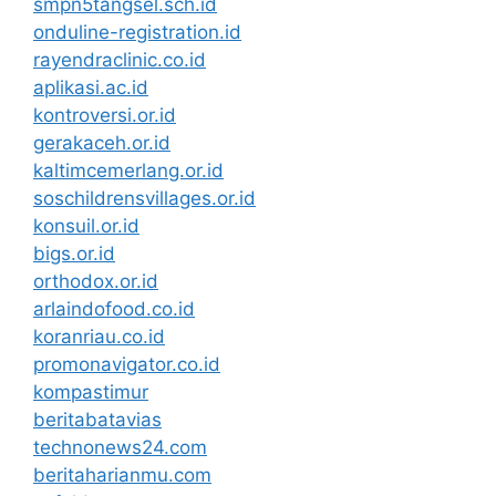
smpn5tangsel.sch.id
onduline-registration.id
rayendraclinic.co.id
aplikasi.ac.id
kontroversi.or.id
gerakaceh.or.id
kaltimcemerlang.or.id
soschildrensvillages.or.id
konsuil.or.id
bigs.or.id
orthodox.or.id
arlaindofood.co.id
koranriau.co.id
promonavigator.co.id
kompastimur
beritabatavias
technonews24.com
beritaharianmu.com