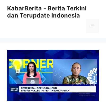
Langsung
KabarBerita - Berita Terkini
ke
dan Terupdate Indonesia
isi
Menu