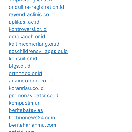
onduline-registration.id
rayendraclinic.co.id
aplikasi.ac.id
kontroversi.or.id
gerakaceh.or.id
kaltimcemerlang.or.id
soschildrensvillages.or.id
konsuil.or.id
bigs.or.id
orthodox.or.id
arlaindofood.co.id
koranriau.co.id
promonavigator.co.id
kompastimur
beritabatavias
technonews24.com
beritaharianmu.com