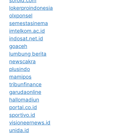
sofold.com
lokerproindonesia
olxponsel
semestasinema
imtelkom.ac.id
indosat.net.id
goaceh
lumbung berita
newscakra
plusindo
mamipos
tribunfinance
garudaonline
hallomadiun
portal.co.id
sportivo.id
visioneernews.id
unida.id