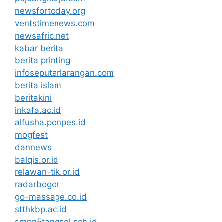
newsfortoday.org
ventstimenews.com
newsafric.net
kabar berita
berita printing
infoseputarlarangan.com
berita islam
beritakini
inkafa.ac.id
alfusha.ponpes.id
mogfest
dannews
balqis.or.id
relawan-tik.or.id
radarbogor
go-massage.co.id
stthkbp.ac.id
smpn5tangsel.sch.id