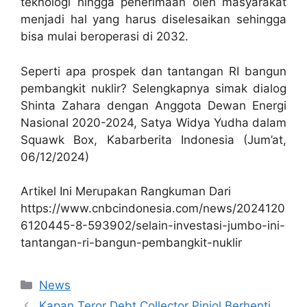
teknologi hingga penerimaan oleh masyarakat
menjadi hal yang harus diselesaikan sehingga
bisa mulai beroperasi di 2032.
Seperti apa prospek dan tantangan RI bangun
pembangkit nuklir? Selengkapnya simak dialog
Shinta Zahara dengan Anggota Dewan Energi
Nasional 2020-2024, Satya Widya Yudha dalam
Squawk Box, Kabarberita Indonesia (Jum’at,
06/12/2024)
Artikel Ini Merupakan Rangkuman Dari
https://www.cnbcindonesia.com/news/2024120
6120445-8-593902/selain-investasi-jumbo-ini-
tantangan-ri-bangun-pembangkit-nuklir
Kategori
News
Kapan Teror Debt Collector Pinjol Berhenti