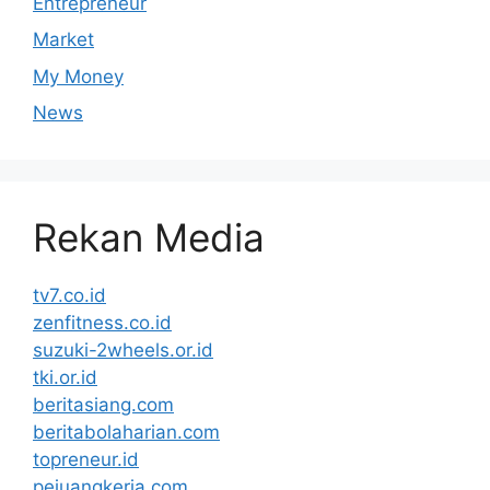
Entrepreneur
Market
My Money
News
Rekan Media
tv7.co.id
zenfitness.co.id
suzuki-2wheels.or.id
tki.or.id
beritasiang.com
beritabolaharian.com
topreneur.id
pejuangkerja.com