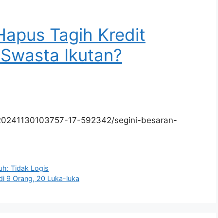
apus Tagih Kredit
Swasta Ikutan?
/20241130103757-17-592342/segini-besaran-
h: Tidak Logis
i 9 Orang, 20 Luka-luka