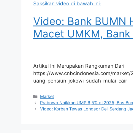
Saksikan video di bawah ini:
Video: Bank BUMN H
Macet UMKM, Bank 
Artikel Ini Merupakan Rangkuman Dari
https://www.cnbcindonesia.com/market
uang-pensiun-jokowi-sudah-mulai-cair
Kategori
Market
Prabowo Naikkan UMP 6,5% di 2025, Bos Buru
Video: Korban Tewas Longsor Deli Serdang Jad