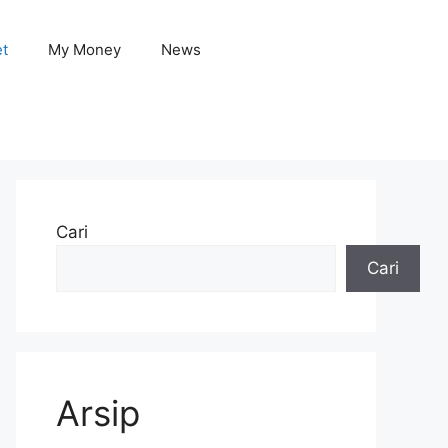
et
My Money
News
Cari
Cari
Arsip