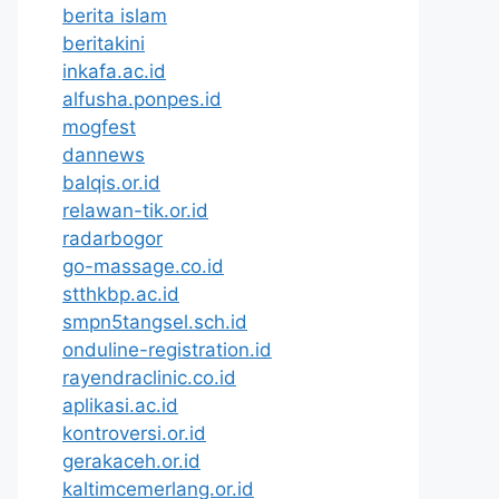
berita islam
beritakini
inkafa.ac.id
alfusha.ponpes.id
mogfest
dannews
balqis.or.id
relawan-tik.or.id
radarbogor
go-massage.co.id
stthkbp.ac.id
smpn5tangsel.sch.id
onduline-registration.id
rayendraclinic.co.id
aplikasi.ac.id
kontroversi.or.id
gerakaceh.or.id
kaltimcemerlang.or.id