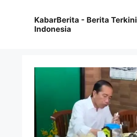
Langsung
ke
KabarBerita - Berita Terki
isi
Indonesia