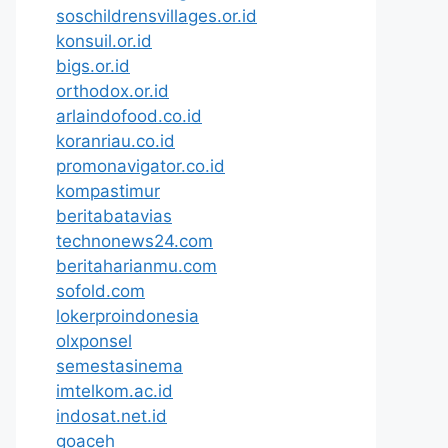
soschildrensvillages.or.id
konsuil.or.id
bigs.or.id
orthodox.or.id
arlaindofood.co.id
koranriau.co.id
promonavigator.co.id
kompastimur
beritabatavias
technonews24.com
beritaharianmu.com
sofold.com
lokerproindonesia
olxponsel
semestasinema
imtelkom.ac.id
indosat.net.id
goaceh