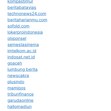
kompastimur
beritabatavias
technonews24.com
beritaharianmu.com
sofold.com
lokerproindonesia
olxponsel
semestasinema
imtelkom.ac.id
indosat.net.id
goaceh
lumbung berita
newscakra
plusindo
mamipos
tribunfinance
garudaonline
hallomadiun