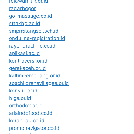
relawan-tik.or.id
radarbogor
go-massage.co.id
stthkbp.ac.id
smpn5tangsel.sch.id
onduline-registration.id
rayendraclinic.co.id
aplikasi.ac.id
kontroversi.or.id
gerakaceh.or.id
kaltimcemerlang.or.id
soschildrensvillages.or.id
konsuil.or.id
bigs.or.id
orthodox.or.id
arlaindofood.co.id
koranriau.co.id
promonavigator.co.id