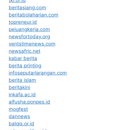
tki.or.id
beritasiang.com
beritabolaharian.com
topreneur.id
pejuangkerja.com
newsfortoday.org
ventstimenews.com
newsafric.net
kabar berita
berita printing
infoseputarlarangan.com
berita islam
beritakini
inkafa.ac.id
alfusha.ponpes.id
mogfest
dannews
balqis.or.id