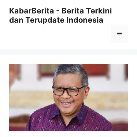
Langsung
KabarBerita - Berita Terkini
ke
dan Terupdate Indonesia
isi
Menu