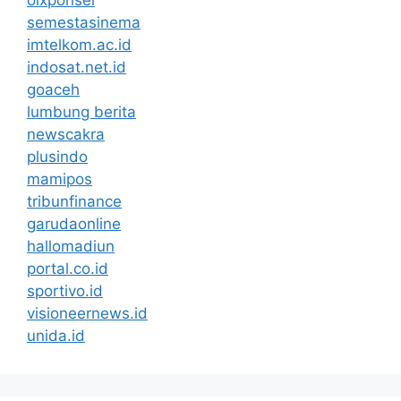
semestasinema
imtelkom.ac.id
indosat.net.id
goaceh
lumbung berita
newscakra
plusindo
mamipos
tribunfinance
garudaonline
hallomadiun
portal.co.id
sportivo.id
visioneernews.id
unida.id