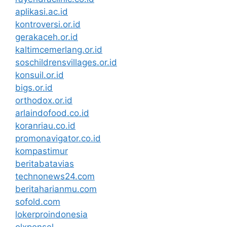
aplikasi.ac.id
kontroversi.or.id
gerakaceh.or.id
kaltimcemerlang.or.id
soschildrensvillages.or.id
konsuil.or.id
bigs.or.id
orthodox.or.id
arlaindofood.co.id
koranriau.co.id
promonavigator.co.id
kompastimur
beritabatavias
technonews24.com
beritaharianmu.com
sofold.com
lokerproindonesia
olxponsel