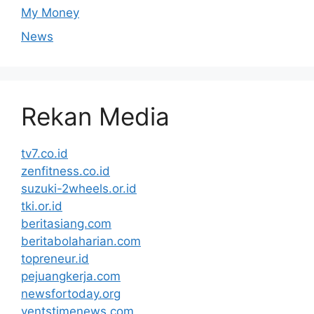
My Money
News
Rekan Media
tv7.co.id
zenfitness.co.id
suzuki-2wheels.or.id
tki.or.id
beritasiang.com
beritabolaharian.com
topreneur.id
pejuangkerja.com
newsfortoday.org
ventstimenews.com