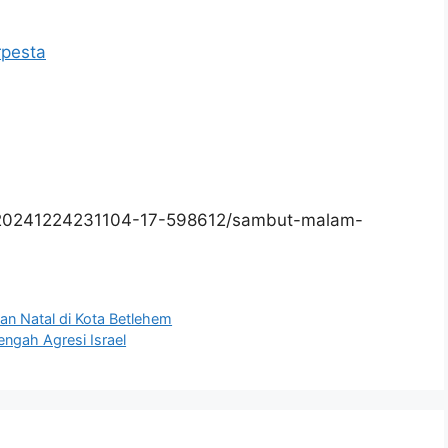
rpesta
/20241224231104-17-598612/sambut-malam-
an Natal di Kota Betlehem
engah Agresi Israel