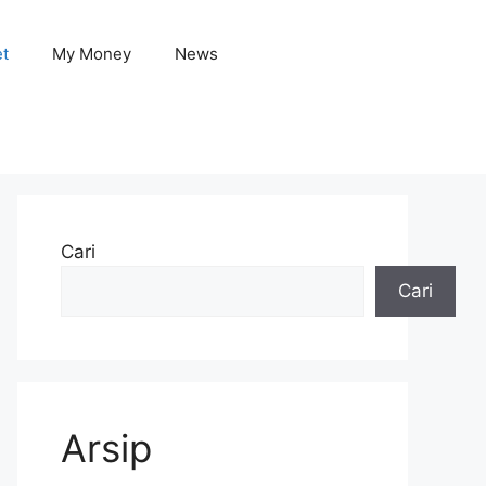
et
My Money
News
Cari
Cari
Arsip