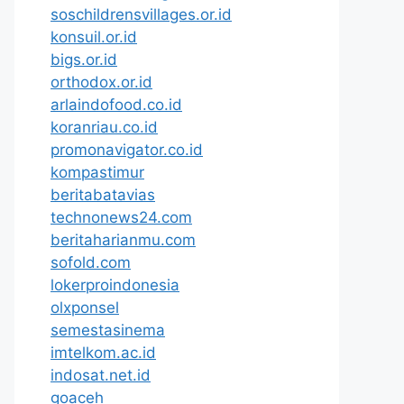
soschildrensvillages.or.id
konsuil.or.id
bigs.or.id
orthodox.or.id
arlaindofood.co.id
koranriau.co.id
promonavigator.co.id
kompastimur
beritabatavias
technonews24.com
beritaharianmu.com
sofold.com
lokerproindonesia
olxponsel
semestasinema
imtelkom.ac.id
indosat.net.id
goaceh