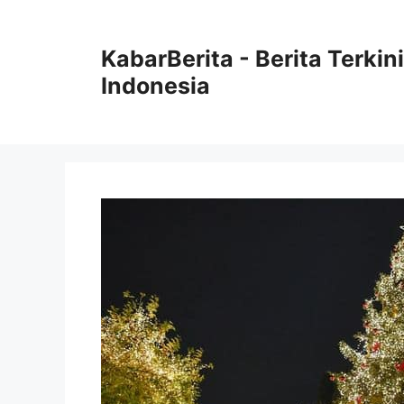
Langsung
ke
KabarBerita - Berita Terki
isi
Indonesia