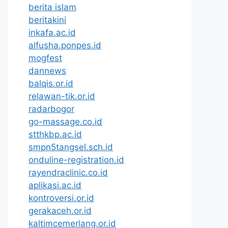
berita islam
beritakini
inkafa.ac.id
alfusha.ponpes.id
mogfest
dannews
balqis.or.id
relawan-tik.or.id
radarbogor
go-massage.co.id
stthkbp.ac.id
smpn5tangsel.sch.id
onduline-registration.id
rayendraclinic.co.id
aplikasi.ac.id
kontroversi.or.id
gerakaceh.or.id
kaltimcemerlang.or.id