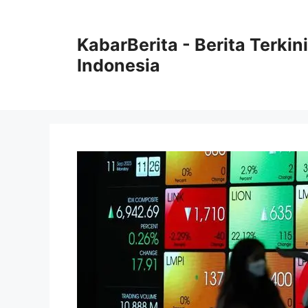
Langsung
ke
KabarBerita - Berita Terki
isi
Indonesia