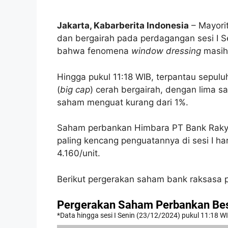
Jakarta, Kabarberita Indonesia
– Mayori
dan bergairah pada perdagangan sesi I S
bahwa fenomena
window dressing
masih 
Hingga pukul 11:18 WIB, terpantau sepulu
(
big cap
) cerah bergairah, dengan lima s
saham menguat kurang dari 1%.
Saham perbankan Himbara PT Bank Rakyat
paling kencang penguatannya di sesi I har
4.160/unit.
Berikut pergerakan saham bank raksasa pad