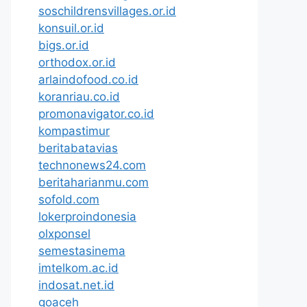
soschildrensvillages.or.id
konsuil.or.id
bigs.or.id
orthodox.or.id
arlaindofood.co.id
koranriau.co.id
promonavigator.co.id
kompastimur
beritabatavias
technonews24.com
beritaharianmu.com
sofold.com
lokerproindonesia
olxponsel
semestasinema
imtelkom.ac.id
indosat.net.id
goaceh