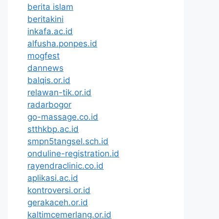
berita islam
beritakini
inkafa.ac.id
alfusha.ponpes.id
mogfest
dannews
balqis.or.id
relawan-tik.or.id
radarbogor
go-massage.co.id
stthkbp.ac.id
smpn5tangsel.sch.id
onduline-registration.id
rayendraclinic.co.id
aplikasi.ac.id
kontroversi.or.id
gerakaceh.or.id
kaltimcemerlang.or.id