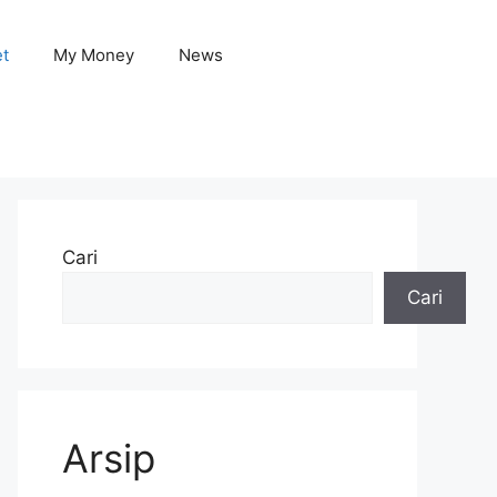
et
My Money
News
Cari
Cari
Arsip