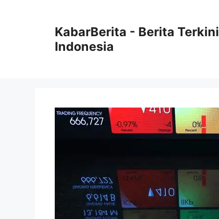
Langsung
ke
KabarBerita - Berita Terki
isi
Indonesia