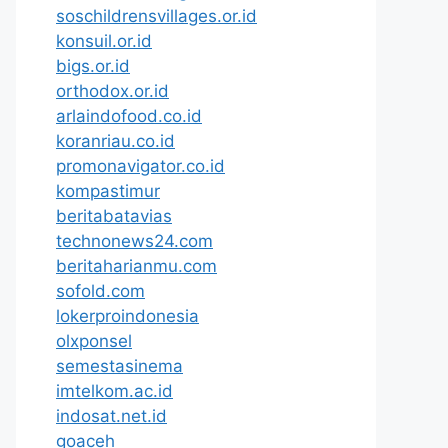
soschildrensvillages.or.id
konsuil.or.id
bigs.or.id
orthodox.or.id
arlaindofood.co.id
koranriau.co.id
promonavigator.co.id
kompastimur
beritabatavias
technonews24.com
beritaharianmu.com
sofold.com
lokerproindonesia
olxponsel
semestasinema
imtelkom.ac.id
indosat.net.id
goaceh