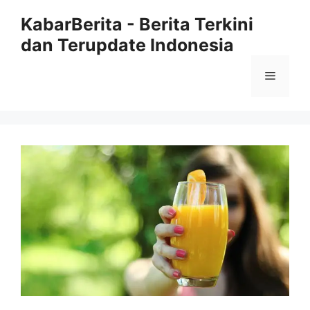
Langsung
KabarBerita - Berita Terkini
ke
dan Terupdate Indonesia
isi
Menu