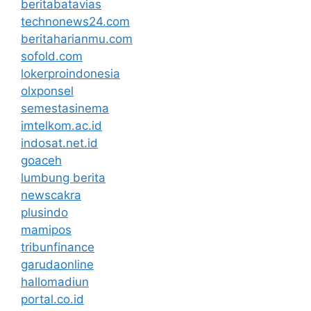
beritabatavias
technonews24.com
beritaharianmu.com
sofold.com
lokerproindonesia
olxponsel
semestasinema
imtelkom.ac.id
indosat.net.id
goaceh
lumbung berita
newscakra
plusindo
mamipos
tribunfinance
garudaonline
hallomadiun
portal.co.id