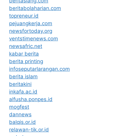
beritasiang.com
beritabolaharian.com
topreneur.id
pejuangkerja.com
newsfortoday.org
ventstimenews.com
newsafric.net
kabar berita
berita printing
infoseputarlarangan.com
berita islam
beritakini
inkafa.ac.id
alfusha.ponpes.id
mogfest
dannews
balqis.or.id
relawan-tik.or.id