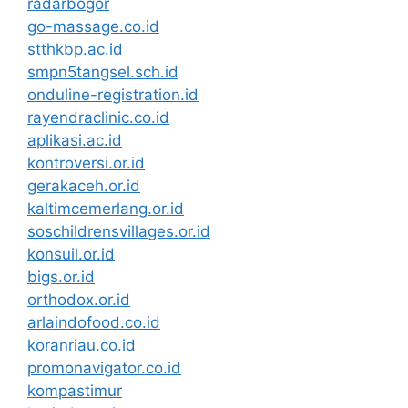
radarbogor
go-massage.co.id
stthkbp.ac.id
smpn5tangsel.sch.id
onduline-registration.id
rayendraclinic.co.id
aplikasi.ac.id
kontroversi.or.id
gerakaceh.or.id
kaltimcemerlang.or.id
soschildrensvillages.or.id
konsuil.or.id
bigs.or.id
orthodox.or.id
arlaindofood.co.id
koranriau.co.id
promonavigator.co.id
kompastimur