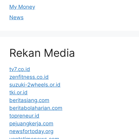
My Money
News
Rekan Media
tv7.co.id
zenfitness.co.id
suzuki-2wheels.or.id
tki.or.id
beritasiang.com
beritabolaharian.com
topreneur.id
pejuangkerja.com
newsfortoday.org
ventstimenews.com