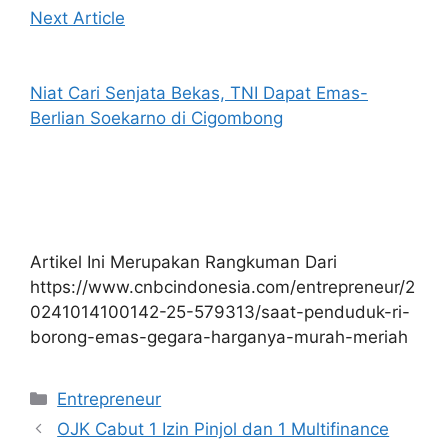
Next Article
Niat Cari Senjata Bekas, TNI Dapat Emas-
Berlian Soekarno di Cigombong
Artikel Ini Merupakan Rangkuman Dari
https://www.cnbcindonesia.com/entrepreneur/2
0241014100142-25-579313/saat-penduduk-ri-
borong-emas-gegara-harganya-murah-meriah
Kategori
Entrepreneur
OJK Cabut 1 Izin Pinjol dan 1 Multifinance