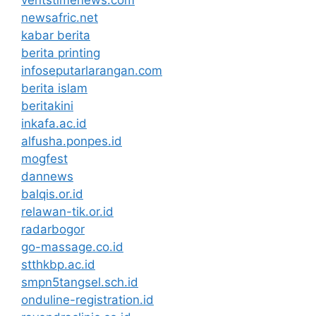
newsafric.net
kabar berita
berita printing
infoseputarlarangan.com
berita islam
beritakini
inkafa.ac.id
alfusha.ponpes.id
mogfest
dannews
balqis.or.id
relawan-tik.or.id
radarbogor
go-massage.co.id
stthkbp.ac.id
smpn5tangsel.sch.id
onduline-registration.id