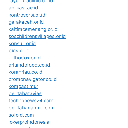
rayendraclinic.co.id
aplikasi.ac.id
kontroversi.or.id
gerakaceh.or.id
kaltimcemerlang.or.id
soschildrensvillages.or.id
konsuil.or.id
bigs.or.id
orthodox.or.id
arlaindofood.co.id
koranriau.co.id
promonavigator.co.id
kompastimur
beritabatavias
technonews24.com
beritaharianmu.com
sofold.com
lokerproindonesia