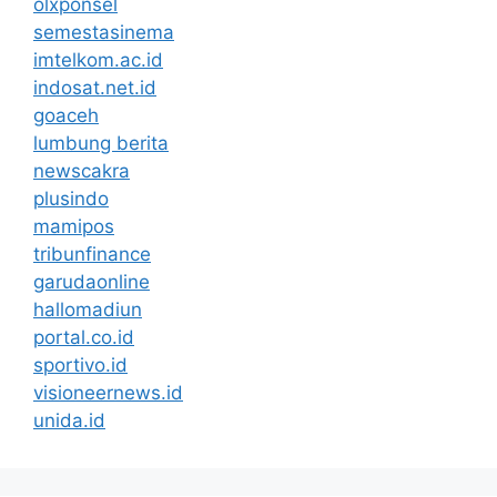
olxponsel
semestasinema
imtelkom.ac.id
indosat.net.id
goaceh
lumbung berita
newscakra
plusindo
mamipos
tribunfinance
garudaonline
hallomadiun
portal.co.id
sportivo.id
visioneernews.id
unida.id