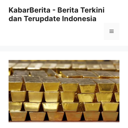
Langsung
KabarBerita - Berita Terkini
ke
dan Terupdate Indonesia
isi
Menu