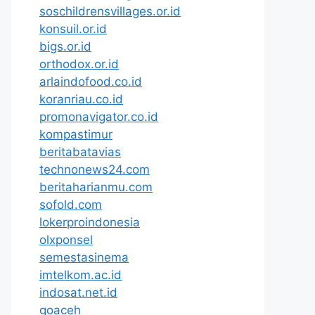
soschildrensvillages.or.id
konsuil.or.id
bigs.or.id
orthodox.or.id
arlaindofood.co.id
koranriau.co.id
promonavigator.co.id
kompastimur
beritabatavias
technonews24.com
beritaharianmu.com
sofold.com
lokerproindonesia
olxponsel
semestasinema
imtelkom.ac.id
indosat.net.id
goaceh