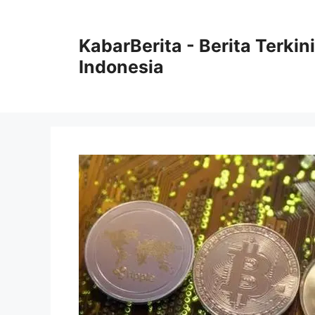
Langsung
ke
KabarBerita - Berita Terki
isi
Indonesia