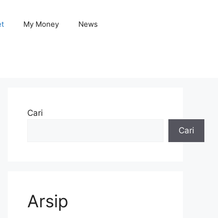
et
My Money
News
Cari
Cari
Arsip