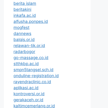
berita islam
beritakini
inkafa.ac.id
alfusha.ponpes.id
mogfest
dannews
balqis.or.id
relawan-tik.or.id
radarbogor
go-massage.co.id
stthkbp.ac.id
smpn5tangsel.sch.id
onduline-registration.id
rayendraclinic.co.id
aplikasi.ac.id
kontroversi.or.id
gerakaceh.or.id
kaltimcemerlang.or.id