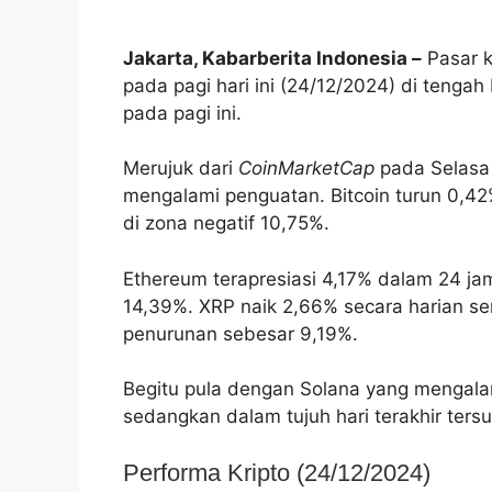
Jakarta, Kabarberita Indonesia –
Pasar k
pada pagi hari ini (24/12/2024) di teng
pada pagi ini.
Merujuk dari
CoinMarketCap
pada Selasa 
mengalami penguatan. Bitcoin turun 0,
di zona negatif 10,75%.
Ethereum terapresiasi 4,17% dalam 24 ja
14,39%.
XRP naik 2,66% secara harian s
penurunan sebesar 9,19%.
Begitu pula dengan Solana yang mengalam
sedangkan dalam tujuh hari terakhir ters