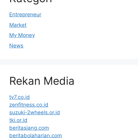
Entrepreneur
Market
My Money
News
Rekan Media
tv7.co.id
zenfitness.co.id
suzuki-2wheels.or.id
tki.or.id
beritasiang.com
beritabolaharian.com