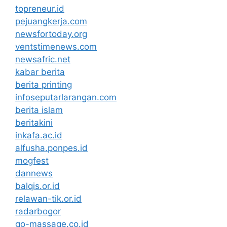
topreneur.id
pejuangkerja.com
newsfortoday.org
ventstimenews.com
newsafric.net
kabar berita
berita printing
infoseputarlarangan.com
berita islam
beritakini
inkafa.ac.id
alfusha.ponpes.id
mogfest
dannews
balqis.or.id
relawan-tik.or.id
radarbogor
go-massage.co.id